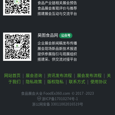
食品产业链相关展会预告
食品展会客观评价与推荐
搭建展会互动与交流平台
昊图食品网
公众号
企业展会新闻稿发布传播
展会现场新品新技术报道
提供参展指引与观展组织
搭建采、供交流对接平台
网站首页
|
展会咨询
|
资讯发布流程
|
展会发布流程
|
关
于我们
|
隐私政策
|
版权隐私
|
联系方式
|
使用协议
食品展会大全 FoodEx360.com
© 2017 -2023
浙ICP备17010274号-1
浙公网安备 33011002016519号