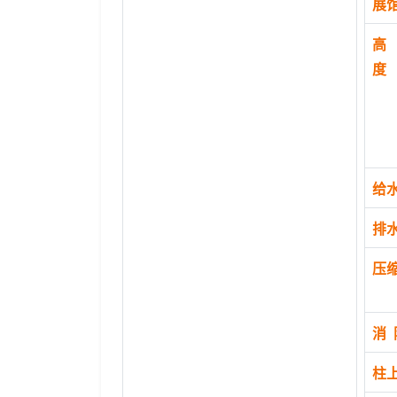
展
高
度
给
排
压
消 
柱