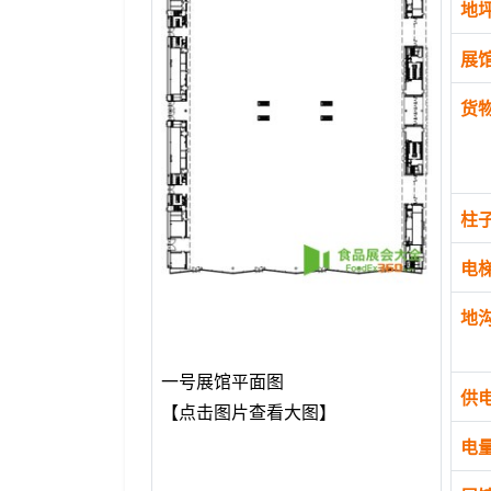
地
展
货
柱
电
地
一号展馆平面图
供
【点击图片查看大图】
电