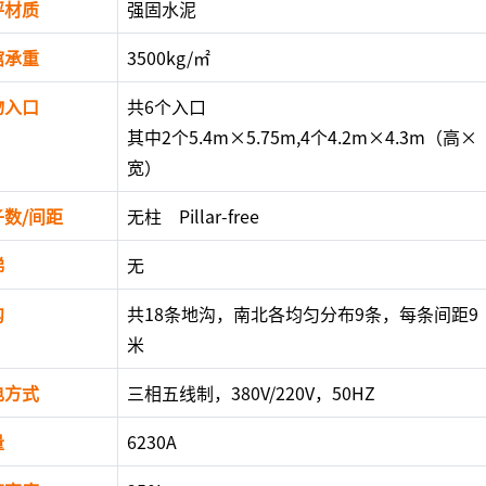
坪材质
强固水泥
馆承重
3500kg/㎡
物入口
共6个入口
其中2个5.4m×5.75m,4个4.2m×4.3m（高×
宽）
子数/间距
无柱 Pillar-free
梯
无
沟
共18条地沟，南北各均匀分布9条，每条间距9
米
电方式
三相五线制，380V/220V，50HZ
量
6230A