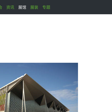
会
资讯
展馆
展装
专题
馆