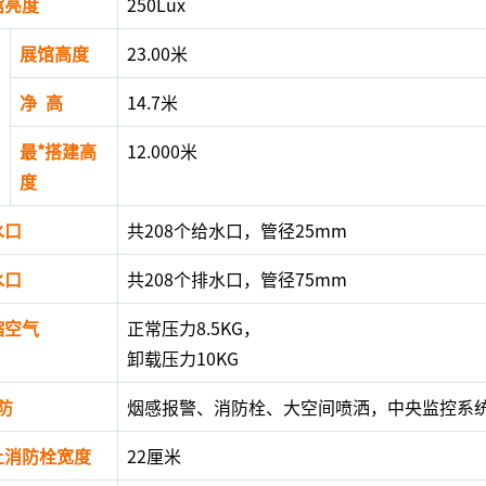
馆亮度
250Lux
展馆高度
23.00米
净 高
14.7米
最*搭建高
12.000米
度
水口
共208个给水口，管径25mm
水口
共208个排水口，管径75mm
缩空气
正常压力8.5KG，
卸载压力10KG
防
烟感报警、消防栓、大空间喷洒，中央监控系
上消防栓宽度
22厘米