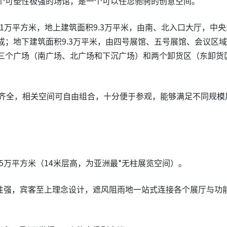
个可塑性极强的场馆，是一个可以任您驰骋的创意空间。
7.1万平方米，地上建筑面积9.3万平米，由南、北入口大厅，中央
；地下建筑面积9.3万平米，由四号展馆、五号展馆、会议区
三个广场（南广场、北广场和下沉广场）和两个卸货区（东卸货
能齐全，相关空间可自由组合，十分便于参观，能够满足不同规模
.5万平方米（14米层高，为亚洲最*无柱展览空间）。
塑性强，宾客至上理念设计，遮风阻雨地一站式连接各个展厅与功