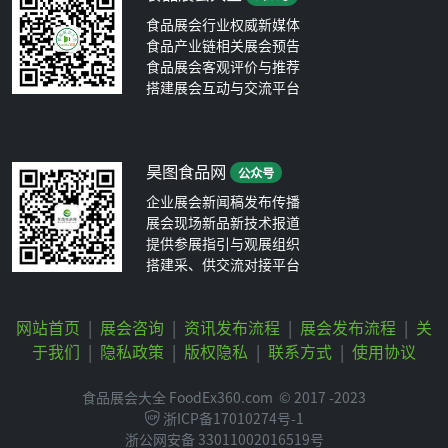
食品展会行业权威新媒体
食品产业链相关展会预告
食品展会客观评价与推荐
搭建展会互动与交流平台
昊图食品网
公众号
企业展会新闻稿发布传播
展会现场新品新技术报道
提供参展指引与观展组织
搭建采、供交流对接平台
网站首页
|
展会咨询
|
资讯发布流程
|
展会发布流程
|
关
于我们
|
隐私政策
|
版权隐私
|
联系方式
|
使用协议
食品展会大全 FoodEx360.com
© 2017 -2023
浙ICP备17010274号-1
浙公网安备 33011002016519号