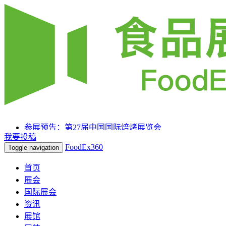
参展预告：第27届中国国际焙烤展览会
我要投稿
参展预告：SIAL 西雅国际食品和饮料展览会（上海）
FoodEx360
Toggle navigation
参展预告：2025HOTELEX上海国际酒店及餐饮业博览会
首页
展会
国际展会
资讯
展馆