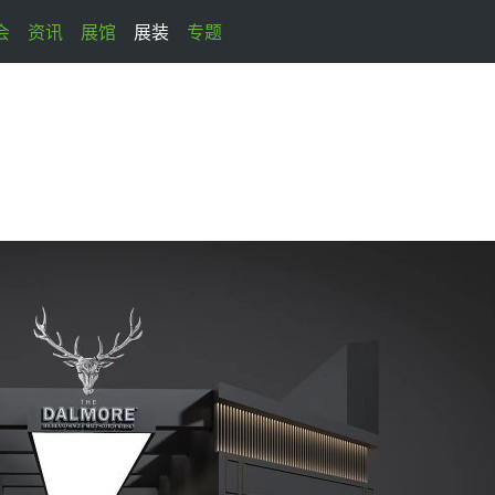
会
资讯
展馆
展装
专题
品