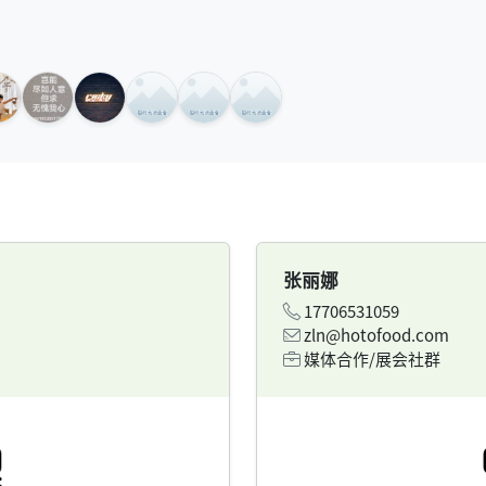
张丽娜
17706531059
zln@hotofood.com
媒体合作/展会社群