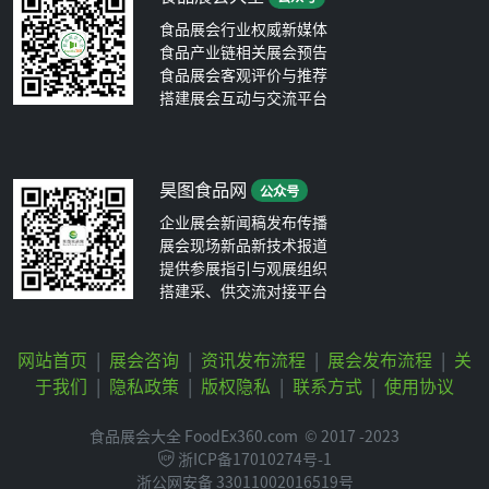
食品展会行业权威新媒体
食品产业链相关展会预告
食品展会客观评价与推荐
搭建展会互动与交流平台
昊图食品网
公众号
企业展会新闻稿发布传播
展会现场新品新技术报道
提供参展指引与观展组织
搭建采、供交流对接平台
网站首页
|
展会咨询
|
资讯发布流程
|
展会发布流程
|
关
于我们
|
隐私政策
|
版权隐私
|
联系方式
|
使用协议
食品展会大全 FoodEx360.com
© 2017 -2023
浙ICP备17010274号-1
浙公网安备 33011002016519号