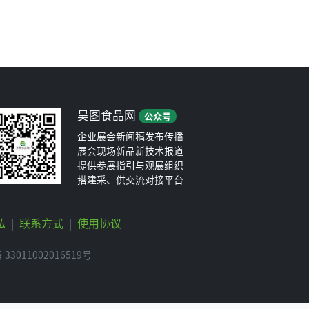
昊图食品网
公众号
企业展会新闻稿发布传播
展会现场新品新技术报道
提供参展指引与观展组织
搭建采、供交流对接平台
私
|
联系方式
|
使用协议
3011002016519号