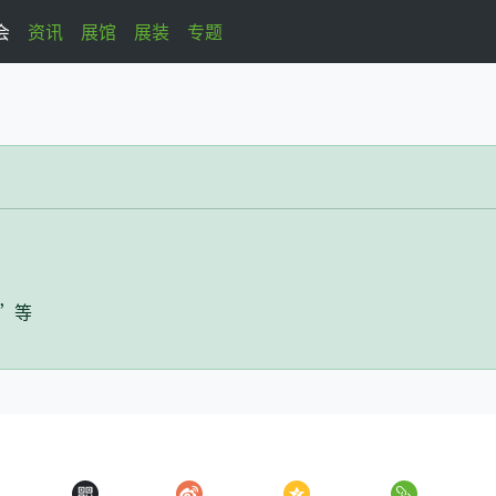
会
资讯
展馆
展装
专题
”等