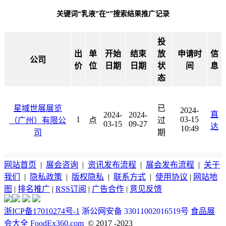
关键词“乳液”在“”搜索结果推广记录
投
出
单
开始
结束
放
申请时
信
公司
价
位
日期
日期
状
间
息
态
星域世展展览
已
2024-
直
2024-
2024-
1
03-15
（广州）有限公
点
过
03-15
09-27
达
10:49
司
期
网站首页
|
展会咨询
|
资讯发布流程
|
展会发布流程
|
关于
我们
|
隐私政策
|
版权隐私
|
联系方式
|
使用协议
|
网站地
图
|
排名推广
|
RSS订阅
|
广告合作
|
意见反馈
浙ICP备17010274号-1
浙公网安备 33011002016519号
食品展
会大全 FoodEx360.com
© 2017 -2023