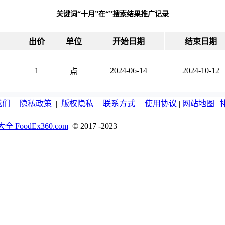
1元
植提桥创新科技
技术
关键词“十月”在“”搜索结果推广记录
1元
植提桥创新科技
10月
1元
植提桥创新科技
十月
出价
单位
开始日期
结束日期
1元
星域世展展览（
茶叶
1元
星域世展展览（
乳液
1元
星域世展展览（
1
2024-06-14
2024-10-12
甜食
点
1元
星域世展展览（
零食
1元
星域世展展览（
农业
我们
|
隐私政策
|
版权隐私
|
联系方式
|
使用协议
|
网站地图
|
1元
星域世展展览（
烘焙
1元
星域世展展览（
咖啡
 FoodEx360.com
© 2017 -2023
1元
星域世展展览（
果蔬
1元
星域世展展览（
餐饮
1元
星域世展展览（
广州
1元
星域世展展览（
9月
1元
星域世展展览（
饮料
1元
星域世展展览（
酒类