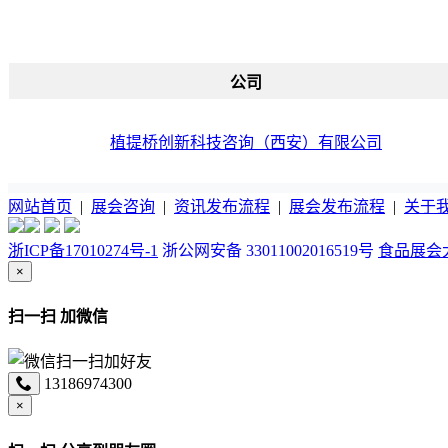
公司
植提桥创新科技咨询（西安）有限公司
网站首页
|
展会咨询
|
资讯发布流程
|
展会发布流程
|
关于
浙ICP备17010274号-1
浙公网安备 33011002016519号
食品展会大全
×
扫一扫 加微信
13186974300
×