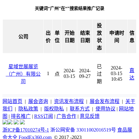
关键词“广州”在“”搜索结果推广记录
投
出
单
开始
结束
放
申请时
信
公司
价
位
日期
日期
状
间
息
态
星域世展展览
已
2024-
直
2024-
2024-
1
03-15
（广州）有限公
点
过
03-15
09-27
达
10:45
司
期
网站首页
|
展会咨询
|
资讯发布流程
|
展会发布流程
|
关于
我们
|
隐私政策
|
版权隐私
|
联系方式
|
使用协议
|
网站地
图
|
排名推广
|
RSS订阅
|
广告合作
|
意见反馈
浙ICP备17010274号-1
浙公网安备 33011002016519号
食品展
会大全 FoodEx360.com
© 2017 -2023