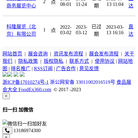
2
点
08-01
11-24
13 11:04
商务展览中心
期
达
科隆展览（北
已过
直
2022-
2023-
2023-03-
1
点
03-02
03-12
13 16:16
京）有限公司
期
达
网站首页
|
展会咨询
|
资讯发布流程
|
展会发布流程
|
关于
我们
|
隐私政策
|
版权隐私
|
联系方式
|
使用协议
|
网站地
图
|
排名推广
|
RSS订阅
|
广告合作
|
意见反馈
浙ICP备17010274号-1
浙公网安备 33011002016519号
食品展
会大全 FoodEx360.com
© 2017 -2023
×
扫一扫 加微信
13186974300
×