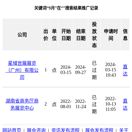
关键词“9月”在“”搜索结果推广记录
投
出
单
开始
结束
放
申请时
信
公司
价
位
日期
日期
状
间
息
态
星域世展展览
已
2024-
直
2024-
2024-
1
03-15
（广州）有限公
点
过
03-15
09-27
达
10:43
司
期
已
2022-
湖南省商务厅商
直
2022-
2022-
2
10-13
点
过
08-01
11-24
务展览中心
达
11:05
期
网站首页
|
展会咨询
|
资讯发布流程
|
展会发布流程
|
关于