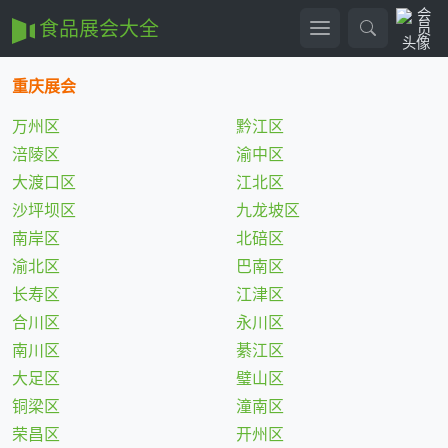
食品展会大全
重庆展会
万州区
黔江区
涪陵区
渝中区
大渡口区
江北区
沙坪坝区
九龙坡区
南岸区
北碚区
渝北区
巴南区
长寿区
江津区
合川区
永川区
南川区
綦江区
大足区
璧山区
铜梁区
潼南区
荣昌区
开州区