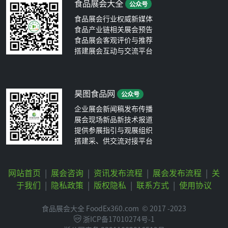
食品展会大全
公众号
食品展会行业权威新媒体
食品产业链相关展会预告
食品展会客观评价与推荐
搭建展会互动与交流平台
昊图食品网
公众号
企业展会新闻稿发布传播
展会现场新品新技术报道
提供参展指引与观展组织
搭建采、供交流对接平台
网站首页
|
展会咨询
|
资讯发布流程
|
展会发布流程
|
关
于我们
|
隐私政策
|
版权隐私
|
联系方式
|
使用协议
食品展会大全 FoodEx360.com
© 2017 -2023
浙ICP备17010274号-1