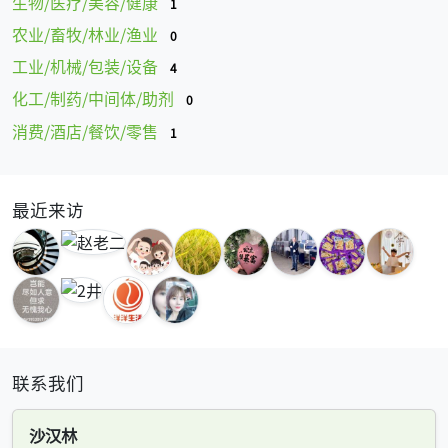
生物/医疗/美容/健康
1
农业/畜牧/林业/渔业
0
工业/机械/包装/设备
4
化工/制药/中间体/助剂
0
消费/酒店/餐饮/零售
1
最近来访
联系我们
沙汉林