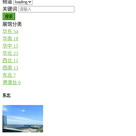
频道
关键词
搜索
展馆分类
华东
54
华南
18
华中
15
华北
23
西北
11
西南
13
东北
7
港澳台
6
东北