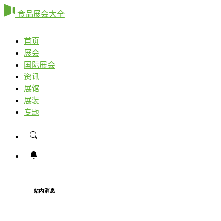
食品展会大全
首页
展会
国际展会
资讯
展馆
展装
专题
站内消息