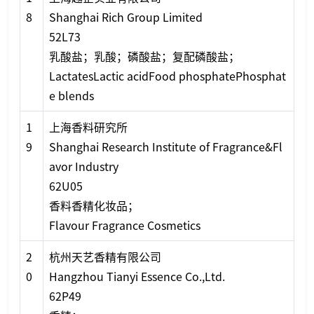
8
Shanghai Rich Group Limited
52L73
乳酸盐；乳酸；磷酸盐；复配磷酸盐；
LactatesLactic acidFood phosphatePhosphat
e blends
1
上海香料研究所
9
Shanghai Research Institute of Fragrance&Fl
avor Industry
62U05
香料香精化妆品；
Flavour Fragrance Cosmetics
2
杭州天艺香精有限公司
0
Hangzhou Tianyi Essence Co.,Ltd.
62P49