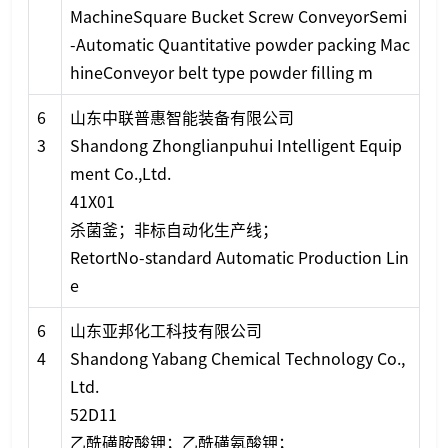
MachineSquare Bucket Screw ConveyorSemi
-Automatic Quantitative powder packing Mac
hineCo
nveyor belt type powder filling m
6
山东中联普惠智能装备有限公司
3
Shandong Zho
nglianpuhui Intelligent Equip
ment Co.,Ltd.
41X01
杀菌釜；非标自动化生产线；
RetortNo-standard Automatic Production Lin
e
6
山东亚邦化工科技有限公司
4
Shandong Yabang Chemical Technology Co.,
Ltd.
52D11
乙酰磺胺酸钾；乙酰磺氨酸钾；