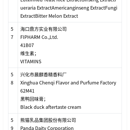
ueraria ExtractAmericanginseng ExtractFungi
ExtractBitter Melon Extract
5
海口鼎方实业有限公司
7
FIPHARM Co.,Ltd.
41B07
维生素；
VITAMINS
5
兴化市晨麒香精香料厂
8
Xinghua Chenqi Flavor and Purfume Factory
62M41
黑鸭回味膏；
Black duck aftertaste cream
5
熊猫乳品集团股份有限公司
9
Panda Daity Corporation