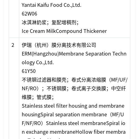
Yantai Kaifu Food Co.,Ltd.
62W06
冰淇淋奶浆；复配增稠剂；
Ice Cream MilkCompound Thickener
2
伊瑞（杭州）膜分离技术有限公司
ERM(Hangzhou)Membrane Separation Techn
ology Co.,Ltd.
61Y50
不锈钢过滤器和膜壳；卷式分离浓缩膜（MF/UF/
NF/RO）；不锈钢膜；卷式离子交换膜；中空纤
维膜；管式膜；
Stainless steel filter housing and membrane
housingSpiral separation membrane（MF/U
F/NF/RO）Stainless steel membraneSpiral io
n exchange membraneHollow fiber membra