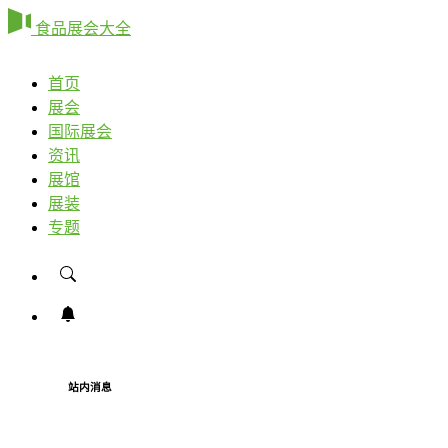
食品展会大全
首页
展会
国际展会
资讯
展馆
展装
专题
站内消息