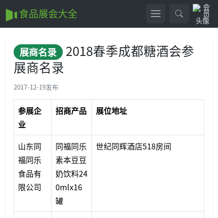
食品展会大全
2018春季成都糖酒会参
展商名录
展商名录
2017-12-19
发布
参展企
招商产品
展位地址
业
山东同
同福同乐
世纪同辉酒店518房间
福同乐
素本豆豆
食品有
奶饮料24
限公司
0mlx16
罐