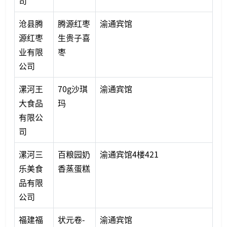
司
沧县腾
腾源红枣
渝通宾馆
源红枣
生贵子喜
业有限
枣
公司
漯河王
70g沙琪
渝通宾馆
大食品
玛
有限公
司
漯河三
百粮园奶
渝通宾馆4楼421
乐美食
香蒸蛋糕
品有限
公司
福建福
状元卷-
渝通宾馆