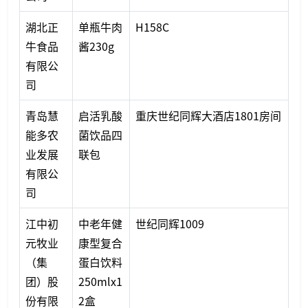
湖北正
单瓶牛肉
H158C
牛食品
酱230g
有限公
司
青岛慧
启活乳酸
重庆世纪同辉大酒店1801房间
能多农
菌饮品四
业发展
联包
有限公
司
江中初
中老年健
世纪同辉1009
元牧业
康型复合
（集
蛋白饮料
团）股
250mlx1
份有限
2盒