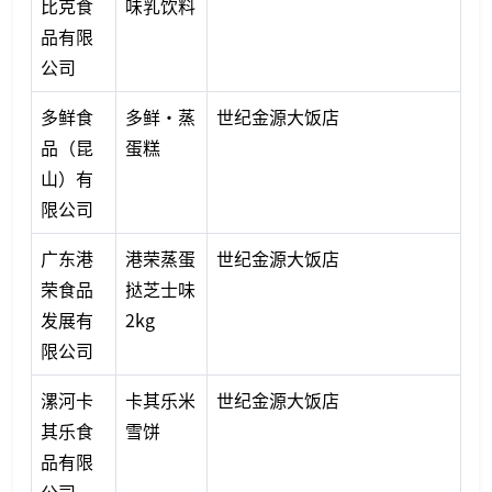
比克食
味乳饮料
品有限
公司
多鲜食
多鲜·蒸
世纪金源大饭店
品（昆
蛋糕
山）有
限公司
广东港
港荣蒸蛋
世纪金源大饭店
荣食品
挞芝士味
发展有
2kg
限公司
漯河卡
卡其乐米
世纪金源大饭店
其乐食
雪饼
品有限