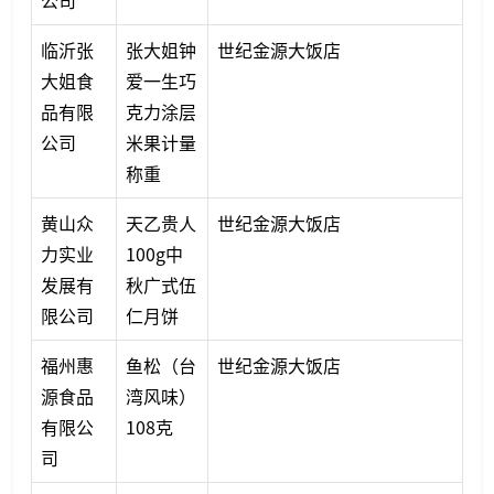
公司
临沂张
张大姐钟
世纪金源大饭店
大姐食
爱一生巧
品有限
克力涂层
公司
米果计量
称重
黄山众
天乙贵人
世纪金源大饭店
力实业
100g中
发展有
秋广式伍
限公司
仁月饼
福州惠
鱼松（台
世纪金源大饭店
源食品
湾风味）
有限公
108克
司