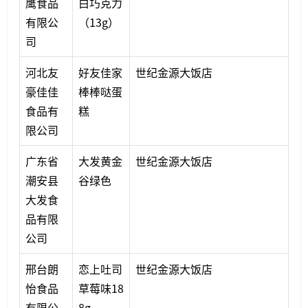
鹰食品
白巧克力
有限公
（13g）
司
河北友
好友佳家
世纪金源大饭店
豪佳佳
棒棒哒蛋
食品有
糕
限公司
广东省
大发黄金
世纪金源大饭店
潮安县
谷绿色
大发食
品有限
公司
邢台朗
恋上吐司
世纪金源大饭店
怡食品
草莓味18
有限公
8g