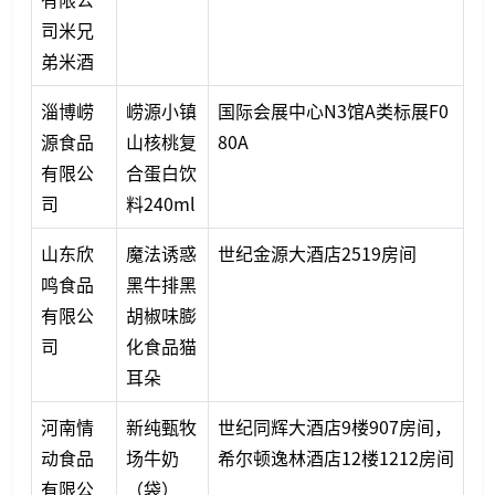
司米兄
弟米酒
淄博崂
崂源小镇
国际会展中心N3馆A类标展F0
源食品
山核桃复
80A
有限公
合蛋白饮
司
料240ml
山东欣
魔法诱惑
世纪金源大酒店2519房间
鸣食品
黑牛排黑
有限公
胡椒味膨
司
化食品猫
耳朵
河南情
新纯甄牧
世纪同辉大酒店9楼907房间，
动食品
场牛奶
希尔顿逸林酒店12楼1212房间
有限公
（袋）