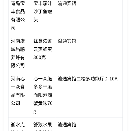
青岛宝
宝丰茄汁
渝通宾馆
丰食品
沙丁鱼罐
有限公
头
司
河南虞
蜂意浓紫
渝通宾馆
城昌鹏
云英蜂蜜
养蜂有
300克
限公司
河南心
心一众脆
渝通宾馆二楼多功能厅D-10A
一众食
多多干脆
品有限
面阳澄湖
公司
蟹黄味70
g
衡水克
舒致水果
渝通宾馆