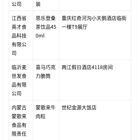
公司
装
江西省
思乐登桑
重庆红奇河沟小天鹅酒店临街
英才食
茶饮品45
一楼T9展厅
品科技
0ml
有限公
司
临沂麦
喜马巧克
两江假日酒店4118房间
世发食
力脆筒
品有限
公司
内蒙古
蒙歌来牛
世纪金源大饭店
蒙歌来
肉粒
食品有
限责任