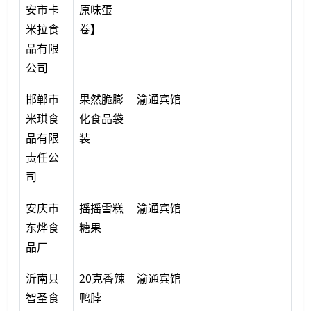
安市卡
原味蛋
米拉食
卷】
品有限
公司
邯郸市
果然脆膨
渝通宾馆
米琪食
化食品袋
品有限
装
责任公
司
安庆市
摇摇雪糕
渝通宾馆
东烨食
糖果
品厂
沂南县
20克香辣
渝通宾馆
智圣食
鸭脖