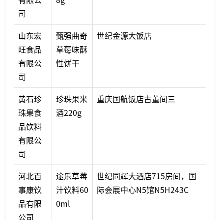
司
山东宏
甄强曲奇
世纪金源大饭店
旺食品
草莓味酥
有限公
性饼干
司
黄石珍
珍珠果米
重庆国航饭店古董间三
珠果食
酒220g
品饮料
有限公
司
河北百
途乐草莓
世纪同辉大酒店715房间，国
事康饮
汁饮料60
际会展中心N5馆N5H243C
品有限
0ml
公司