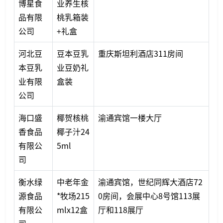
博星食
业养生核
品有限
桃乳箱装
公司
+礼盒
河北豆
豆本豆乳
重庆斯坦利酒店311房间
本豆乳
业豆奶礼
业有限
盒装
公司
海口盛
椰贺核桃
渝通宾馆一楼大厅
香食品
椰子汁24
有限公
5ml
司
衡水绿
中老年金
渝通宾馆，世纪同辉大酒店72
源食品
*牧场215
0房间，会展中心8号馆113展
有限公
mlx12盒
厅和118展厅