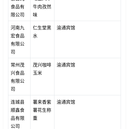
食品有
牛肉孜然
限公司
味
河南九
仁生堂黑
渝通宾馆
宏食品
水
有限公
司
常州茂
茂兴咖啡
渝通宾馆
兴食品
玉米
有限公
司
连城县
薯来香紫
渝通宾馆
顺鑫食
薯花生称
品有限
重
公司