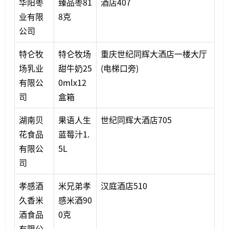
华阳枣
臻品枣81
酒店407
业有限
8克
公司
特仑牧
特仑牧场
重庆世纪同辉大洒店一楼大厅
场乳业
甜牛奶25
(电梯口旁)
有限公
0mlx12
司
盒箱
湖南贝
果语人生
世纪同辉大酒店705
花食品
蓝莓汁1.
有限公
5L
司
孝感酒
米兄弟孝
汉庭酒店510
久香米
感米酒90
酒食品
0克
有限公