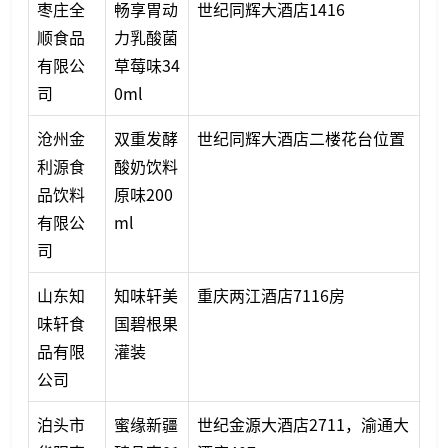
枣庄全
畅享胃动
世纪同辉大酒店1416
顺食品
力乳酸菌
有限公
草莓味34
司
0ml
沧州金
双重发酵
世纪同辉大酒店二楼花台位置
利源食
酸奶饮料
品饮料
原味200
有限公
ml
司
山东知
知味轩美
重庆两江酒店7116房
味轩食
国碧根果
品有限
灌装
公司
泊头市
蜜缘新疆
世纪金源大酒店2711，渝通大