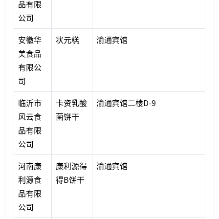
品有限
公司
安徽华
状元糕
渝通宾馆
美食品
有限公
司
临沂市
卡资乳酸
渝通宾馆二楼D-9
风云食
菌饼干
品有限
公司
河南康
康利源得
渝通宾馆
利源食
得B饼干
品有限
公司