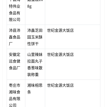
特伟业
8g
食品有
限公司
沛县沛
沛鑫芝田
世纪金源大饭店
鑫食品
园玉米酥
厂
性饼干
安徽定
山里辣妹
世纪金源大饭店
远食健
拉面丸子
食品厂
香葱味散
装称重
枣庄市
湘味相思
世纪金源大饭店
湘味食
条
品有限
公司