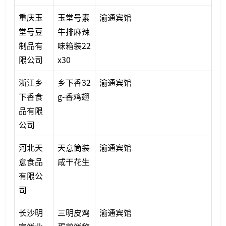
重庆玉
玉堂号素
渝通宾馆
堂号豆
牛排麻辣
制品有
味箱装22
限公司
x30
浙江乡
乡下香32
渝通宾馆
下香食
g-香鸡翅
品有限
公司
河北天
天意筒装
渝通宾馆
意食品
咸干花生
有限公
司
长沙明
三明皮鸡
渝通宾馆