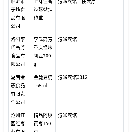
临沂市
上味佳香
渝通宾馆一楼大厅
子峰食
辣酥微辣
品有限
称重
公司
洛阳李
李氏高芳
渝通宾馆
氏高芳
重庆怪味
食品有
胡豆200
限公司
g
湖南金
金麓豆奶
渝通宾馆3312
麓食品
168ml
有限责
任公司
沧州红
精品阿胶
渝通宾馆
园红枣
贡枣150
业有限
克