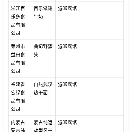
浙江百
百乐滋甜
渝通宾馆
乐多食
牛奶
品有限
公司
莱州市
曲记野蛰
渝通宾馆
益田食
头
品有限
公司
福建省
自热武汉
渝通宾馆
宏绿食
热干面
品有限
公司
内蒙古
蒙古纯运
渝通宾馆
蒙古纯
动型风干