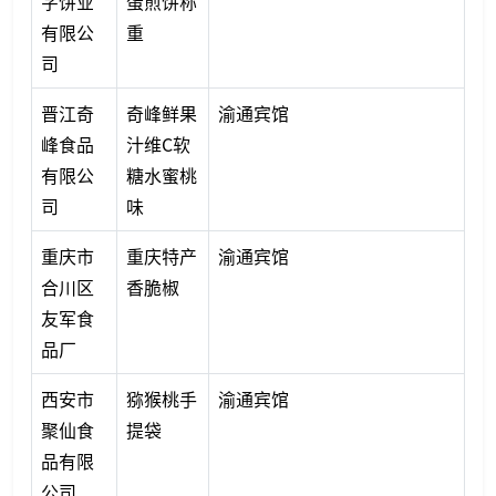
字饼业
蛋煎饼称
有限公
重
司
晋江奇
奇峰鲜果
渝通宾馆
峰食品
汁维C软
有限公
糖水蜜桃
司
味
重庆市
重庆特产
渝通宾馆
合川区
香脆椒
友军食
品厂
西安市
猕猴桃手
渝通宾馆
聚仙食
提袋
品有限
公司