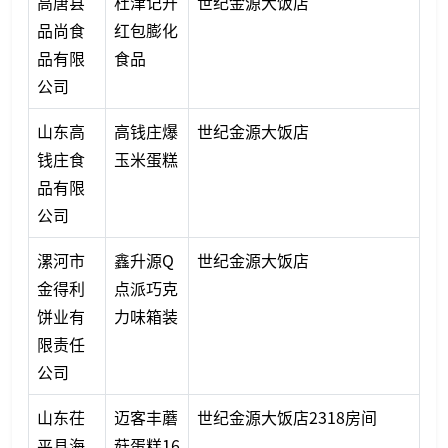
高唐县
杜津记开
世纪金源大饭店
品尚食
红包膨化
品有限
食品
公司
山东高
高钱庄爆
世纪金源大饭店
钱庄食
玉米蛋糕
品有限
公司
漯河市
鑫升源Q
世纪金源大饭店
金得利
点派巧克
饼业有
力味箱装
限责任
公司
山东茌
迈客丰蘑
世纪金源大饭店2318房间
平县海
菇蛋糕16