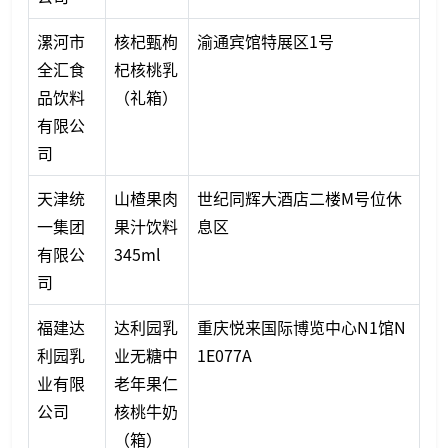
漯河市
核杞甄枸
渝通宾馆特展区1号
全汇食
杞核桃乳
品饮料
（礼箱）
有限公
司
天津统
山楂果肉
世纪同辉大酒店二楼M号位休
一集团
果汁饮料
息区
有限公
345ml
司
福建达
达利园乳
重庆悦来国际博览中心N1馆N
利园乳
业无糖中
1E077A
业有限
老年果仁
公司
核桃牛奶
（箱）