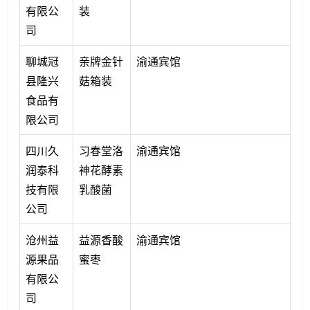
有限公
装
司
聊城冠
亲牌金针
渝通宾馆
县隆兴
菇箱装
食品有
限公司
四川久
习春堂洛
渝通宾馆
润泰科
神花酵素
技有限
乳酸菌
公司
沧州益
益源香酸
渝通宾馆
源果品
蜜枣
有限公
司