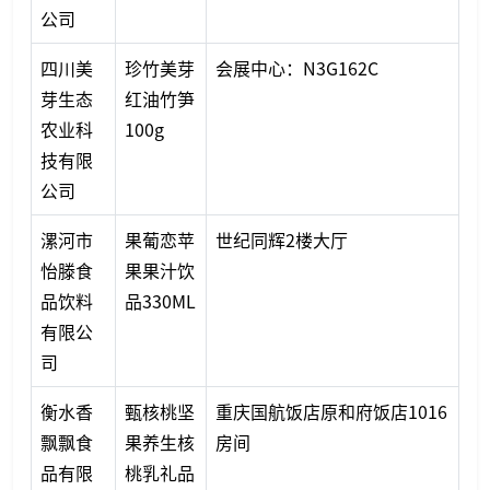
公司
四川美
珍竹美芽
会展中心：N3G162C
芽生态
红油竹笋
农业科
100g
技有限
公司
漯河市
果葡恋苹
世纪同辉2楼大厅
怡滕食
果果汁饮
品饮料
品330ML
有限公
司
衡水香
甄核桃坚
重庆国航饭店原和府饭店1016
飘飘食
果养生核
房间
品有限
桃乳礼品