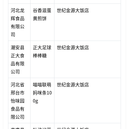
河北龙
谷香滋蛋
世纪金源大饭店
辉食品
黄煎饼
有限公
司
潮安县
正大足球
世纪金源大饭店
正大食
棒棒糖
品有限
公司
河北省
喵喵联萌
世纪金源大饭店
邢台市
妈咪条10
怡味园
0g
食品有
限公司