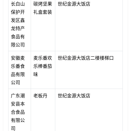
长白山
碳烤坚果
世纪金源大饭店
保护开
礼盒套装
发区鑫
龙特产
食品有
限公司
安徽麦
麦乐番欢
世纪金源大饭店二楼楼梯口
乐番食
乐棒番茄
品有限
味
公司
广东潮
老板丹
世纪金源大饭店
安县本
合食品
有限公
司