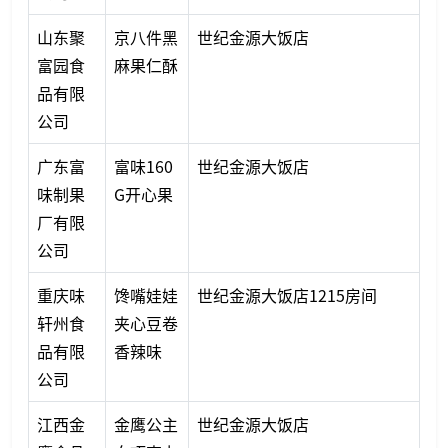
山东聚
京八件黑
世纪金源大饭店
富园食
麻果仁酥
品有限
公司
广东富
富味160
世纪金源大饭店
味制果
G开心果
厂有限
公司
重庆味
馋嘴娃娃
世纪金源大饭店1215房间
轩州食
夹心豆卷
品有限
香辣味
公司
江西金
金鹰公主
世纪金源大饭店