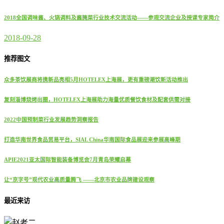
2018全国调味酱、火锅调料及酱腌菜行业技术交流活动——参观交流企业及授课专家简介
2018-09-28
推荐图文
众多茶饮展商将携新品亮相5月HOTELEX上海展，更有重磅潮饮新活动推出
复刻淄博烧烤出圈，HOTELEX上海展助力海量优质餐饮食材及配套供需对接
2022中国预制菜行业发展趋势洞察报告
打造华南世界食品贸易平台，SIAL China华南国际食品展迎来参展高峰期
APIE2021亚太国际智能装备博览会7月青岛荣耀启幕
让“京字号”现代农业高质量腾飞 ——北京市农业品牌建设观察
最近来访