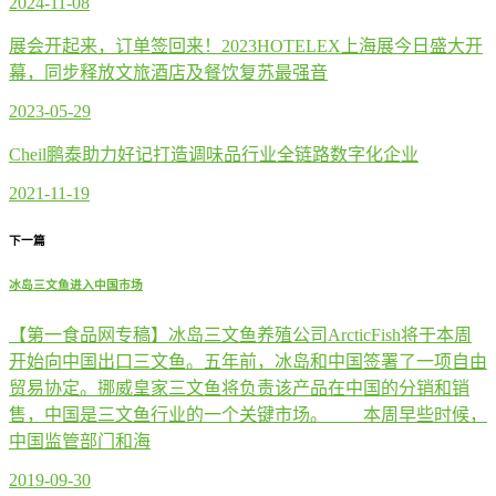
2024-11-08
展会开起来，订单签回来！2023HOTELEX上海展今日盛大开
幕，同步释放文旅酒店及餐饮复苏最强音
2023-05-29
Cheil鹏泰助力好记打造调味品行业全链路数字化企业
2021-11-19
下一篇
冰岛三文鱼进入中国市场
【第一食品网专稿】冰岛三文鱼养殖公司ArcticFish将于本周
开始向中国出口三文鱼。五年前，冰岛和中国签署了一项自由
贸易协定。挪威皇家三文鱼将负责该产品在中国的分销和销
售，中国是三文鱼行业的一个关键市场。 本周早些时候，
中国监管部门和海
2019-09-30