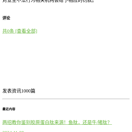
对业主不法行为相关机构会给予相应的罚款。
评论
共
0
条 [查看全部]
发表资讯1000篇
最近内容
两招教你鉴别胶原蛋白肽来源！鱼肽，还是牛/猪肽？