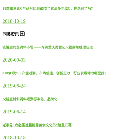
18款维生素C产品对比测试|吃了这么多年维C，你选对了吗？
2018-10-19
同类资讯
疫情后的鱼调料市场 ——专访重庆周君记火锅副总经理任进
2020-09-03
818会郑州丨产能过剩、市场低迷、创新乏力…行业发展动力哪里找？
2019-06-24
火锅底料和调料逐渐标准化、品牌化
2019-06-14
老字号“六必居首届糖蒜美食文化节”隆重开幕
2018-10-18