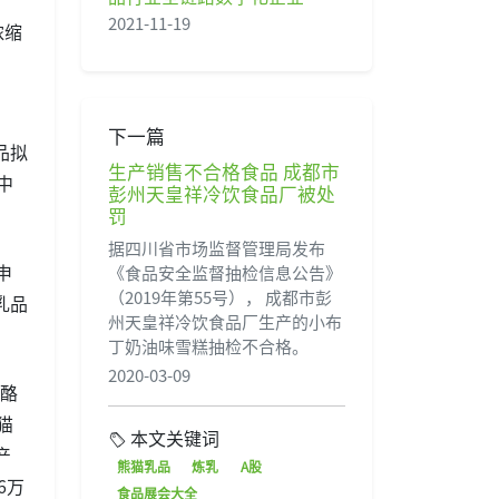
2021-11-19
浓缩
下一篇
品拟
生产销售不合格食品 成都市
中
彭州天皇祥冷饮食品厂被处
罚
据四川省市场监督管理局发布
申
《食品安全监督抽检信息公告》
（2019年第55号）， 成都市彭
乳品
州天皇祥冷饮食品厂生产的小布
丁奶油味雪糕抽检不合格。
2020-03-09
奶酪
猫
本文关键词
产
熊猫乳品
炼乳
A股
6万
食品展会大全