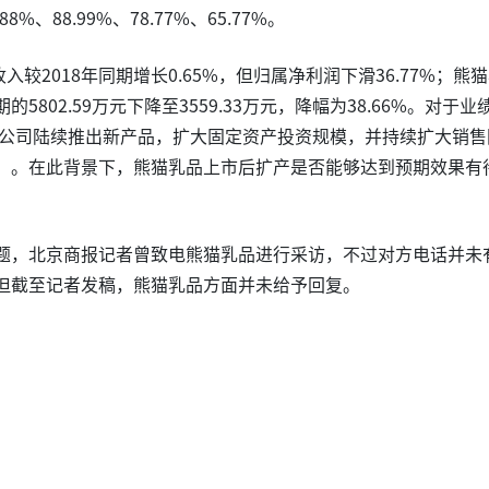
、88.99%、78.77%、65.77%。
入较2018年同期增长0.65%，但归属净利润下滑36.77%；熊
的5802.59万元下降至3559.33万元，降幅为38.66%。对于业
来公司陆续推出新产品，扩大固定资产投资规模，并持续扩大销售
”。在此背景下，熊猫乳品上市后扩产是否能够达到预期效果有
题，北京商报记者曾致电熊猫乳品进行采访，不过对方电话并未
但截至记者发稿，熊猫乳品方面并未给予回复。