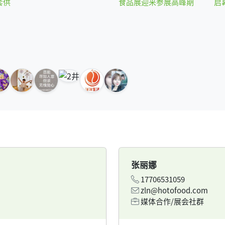
套供
食品展迎来参展高峰期
启
张丽娜
17706531059
zln@hotofood.com
媒体合作/展会社群