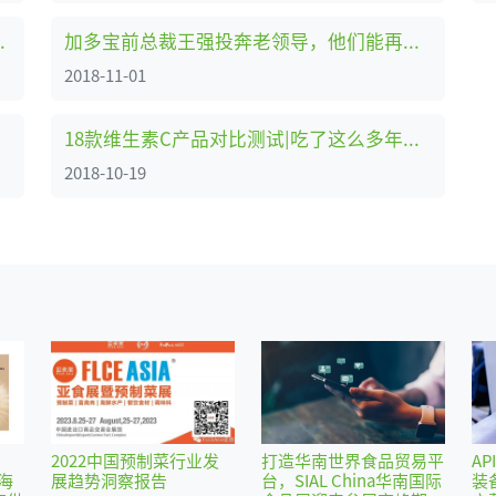
商业综合体有害生物防治
加多宝前总裁王强投奔老领导，他们能再创造个加多宝吗？
2018-11-01
18款维生素C产品对比测试|吃了这么多年维C，你选对了吗？
2018-10-19
2022中国预制菜行业发
打造华南世界食品贸易平
AP
海
展趋势洞察报告
台，SIAL China华南国际
装