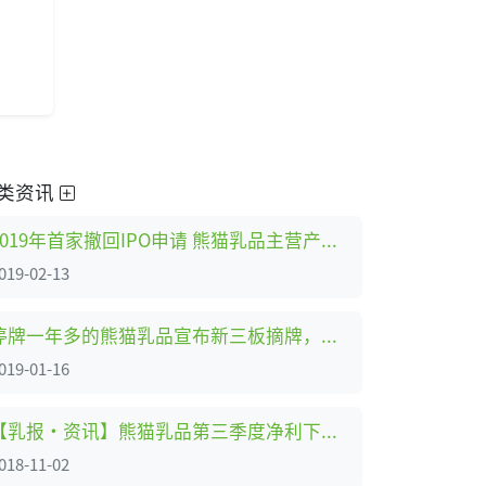
类资讯
2019年首家撤回IPO申请 熊猫乳品主营产品毛利率波动引关注
019-02-13
停牌一年多的熊猫乳品宣布新三板摘牌，此前刚刚终止A股IPO
019-01-16
【乳报·资讯】熊猫乳品第三季度净利下滑，累计“停牌”超9个月
018-11-02