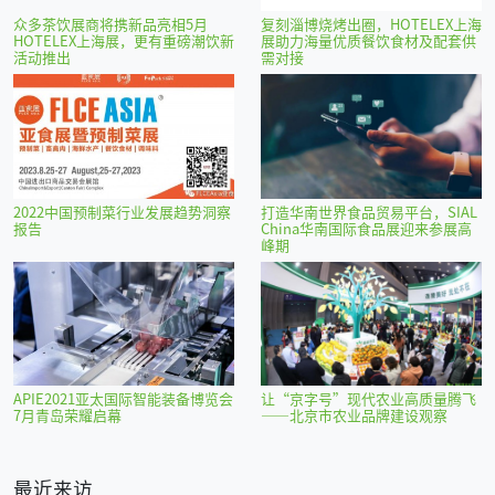
众多茶饮展商将携新品亮相5月
复刻淄博烧烤出圈，HOTELEX上海
HOTELEX上海展，更有重磅潮饮新
展助力海量优质餐饮食材及配套供
活动推出
需对接
2022中国预制菜行业发展趋势洞察
打造华南世界食品贸易平台，SIAL
报告
China华南国际食品展迎来参展高
峰期
APIE2021亚太国际智能装备博览会
让“京字号”现代农业高质量腾飞
7月青岛荣耀启幕
——北京市农业品牌建设观察
最近来访