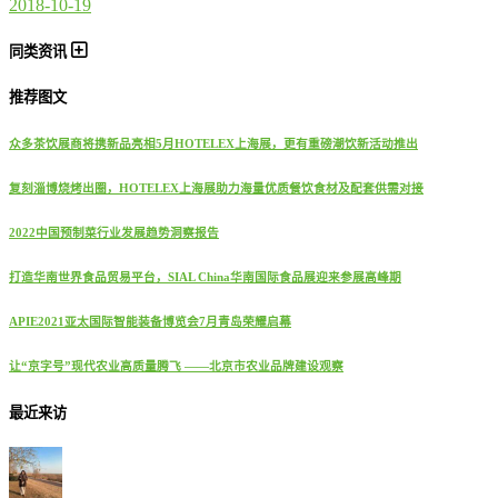
2018-10-19
同类资讯
推荐图文
众多茶饮展商将携新品亮相5月HOTELEX上海展，更有重磅潮饮新活动推出
复刻淄博烧烤出圈，HOTELEX上海展助力海量优质餐饮食材及配套供需对接
2022中国预制菜行业发展趋势洞察报告
打造华南世界食品贸易平台，SIAL China华南国际食品展迎来参展高峰期
APIE2021亚太国际智能装备博览会7月青岛荣耀启幕
让“京字号”现代农业高质量腾飞 ——北京市农业品牌建设观察
最近来访