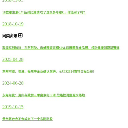
2018-11-01
18款维生素C产品对比测试|吃了这么多年维C，你选对了吗？
2018-10-19
同类资讯
政策红利加持！东阿阿胶、森蜂园等亮相SIAL西雅国际食品展，领跑健康消费新赛道
2025-04-28
东阿阿胶、雀巢、振东等企业确认演讲，AAES2024首轮日程公布！
2024-06-28
东阿阿胶：清库存致前三季度净利下滑 战略性调整逐步落地
2019-10-15
贵州茅台会不会成为下一个东阿阿胶