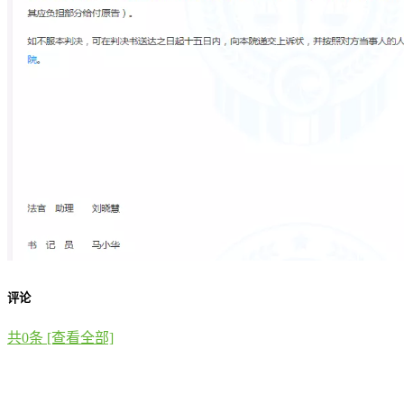
评论
共
0
条 [查看全部]