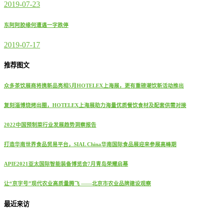
2019-07-23
东阿阿胶缘何遭遇一字跌停
2019-07-17
推荐图文
众多茶饮展商将携新品亮相5月HOTELEX上海展，更有重磅潮饮新活动推出
复刻淄博烧烤出圈，HOTELEX上海展助力海量优质餐饮食材及配套供需对接
2022中国预制菜行业发展趋势洞察报告
打造华南世界食品贸易平台，SIAL China华南国际食品展迎来参展高峰期
APIE2021亚太国际智能装备博览会7月青岛荣耀启幕
让“京字号”现代农业高质量腾飞 ——北京市农业品牌建设观察
最近来访