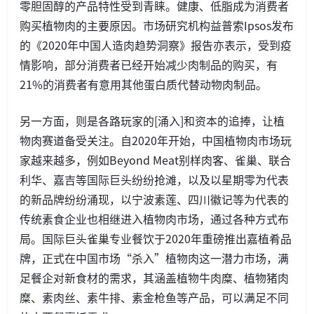
零胆固醇的产品特性受到青睐。健康、低脂成为消费者
购买植物肉的主要原因。市场研究机构益普索Ipsos发布
的《2020年中国人造肉趋势洞察》报告亦表示，受到疫
情影响，部分消费者已经开始减少肉制品的购买，有
21%的消费者有意用其他蛋白质代替动物肉制品。
另一方面，则是各路玩家的[涌入]和资本的追捧，让植
物肉赛道备受关注。自2020年开始，中国植物肉市场玩
家越来越多，例如Beyond Meat别样肉客、雀巢、联合
利华、嘉吉等国际巨头纷纷抢滩，以及以星期零为代表
的新品牌纷纷涌现，以宁波素莲、四川徽记等为代表的
传统素食企业也相继进入植物肉市场，通过各种方式布
局。国际巨头雀巢专业餐饮于2020年重磅推出嘉植肴品
牌，正式在中国市场“杀入”植物肉这一潜力市场，满
足餐企对新食材的需求，其涵盖植物牛肉糜、植物猪肉
糜、素肉丝、素牛排、素金枪鱼等产品，可以满足不同