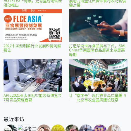
HOTELEX上海展，更有重磅潮饮新
展助力海量优质餐饮食材及配套供
活动推出
需对接
2022中国预制菜行业发展趋势洞察
打造华南世界食品贸易平台，SIAL
报告
China华南国际食品展迎来参展高
峰期
APIE2021亚太国际智能装备博览会
让“京字号”现代农业高质量腾飞
7月青岛荣耀启幕
——北京市农业品牌建设观察
最近来访