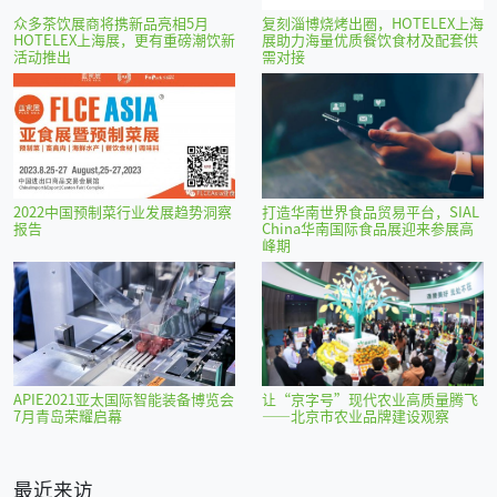
众多茶饮展商将携新品亮相5月
复刻淄博烧烤出圈，HOTELEX上海
HOTELEX上海展，更有重磅潮饮新
展助力海量优质餐饮食材及配套供
活动推出
需对接
2022中国预制菜行业发展趋势洞察
打造华南世界食品贸易平台，SIAL
报告
China华南国际食品展迎来参展高
峰期
APIE2021亚太国际智能装备博览会
让“京字号”现代农业高质量腾飞
7月青岛荣耀启幕
——北京市农业品牌建设观察
最近来访