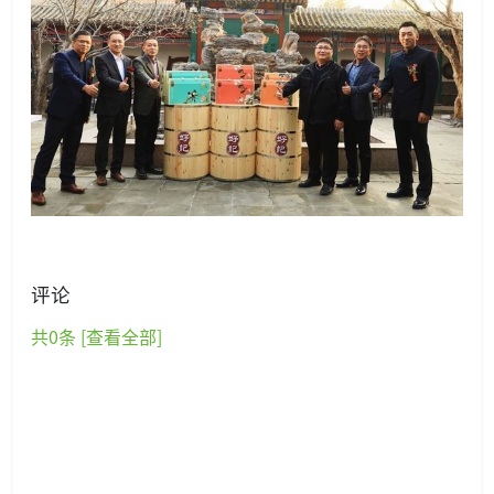
评论
共
0
条 [查看全部]