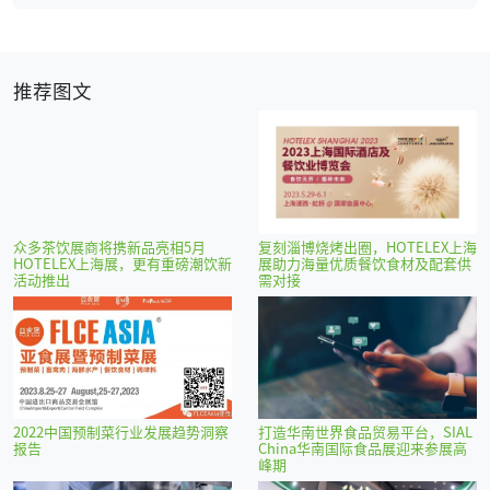
推荐图文
众多茶饮展商将携新品亮相5月
复刻淄博烧烤出圈，HOTELEX上海
HOTELEX上海展，更有重磅潮饮新
展助力海量优质餐饮食材及配套供
活动推出
需对接
2022中国预制菜行业发展趋势洞察
打造华南世界食品贸易平台，SIAL
报告
China华南国际食品展迎来参展高
峰期