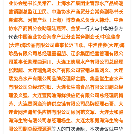
业协会秘书长吴常产、上海水产集团企管部水产品终端
营销副总监江卫民、中渔协水产商贸分会常务副秘书长
袁道亮、河蟹产业（上海）博览会总负责人韩玲、中渔
协水产商贸分会助理陆燕萍、金黎
一行人与中华好参方
代表
中国渔业协会海参产业分会常务副会长/中渔佳参
(大连)海珍品有限公司董事长迟飞跃、中渔佳参(大连)海
珍品有限公司总经理董福朋、辽参集团经营管理有限公
司董事长助理曲涧川、大连正德居水产有限公司总经理
张起超、大连瑞兔岛水产有限公司营销总监刘义、大连
瑞兔岛水产有限公司品牌经理邱金鹏、集品堂生态水产
有限公司总经理刘耿、大连长生湾食品有限公司副总经
理汲义强、大连壹网渔海鲜供应链有限公司总经理周梅
芳、大连壹网渔海鲜供应链有限公司品牌经理石哥、大
连壹网渔海鲜供应链有限公司顾问范文军、大连太和殿
海洋生物有限公司总经理杨生、大连太和殿海洋生物有
限公司副总经理源源
等人的首次会晤，本次会议就中华