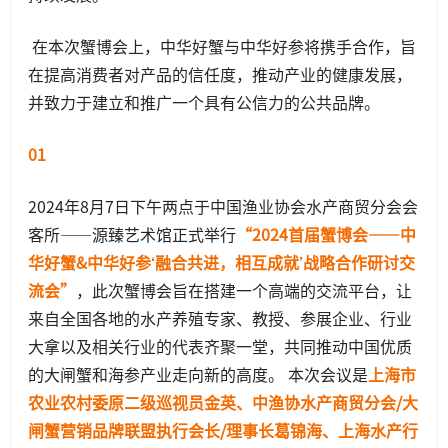
在本次蟹博会上，中华好蟹与中华好参将携手合作，旨
在提高消费者对产品的信任度，推动产业的健康发展，
并致力于建立和推广一个具有公信力的公共品牌。
01
2024年8月7日下午两点于中国渔业协会水产商贸分会会
客所——源臻艺术馆正式举行
“2024首届蟹博会——中
华好蟹&中华好参‘融合共进，相互成就’战略合作研讨交
流会”
，此次蟹博会旨在搭建一个高端的交流平台，让
来自全国各地的水产养殖专家、教授、参展企业、行业
大拿以及相关行业的代表齐聚一堂，共同推动中国优质
的大闸蟹和海参产业走向新的高度。 本次会议是
上海市
农业农村委原二级巡视员金英、中渔协水产商贸分会/大
闸蟹营销品牌联盟执行会长/理事长葛锦海、上海水产行