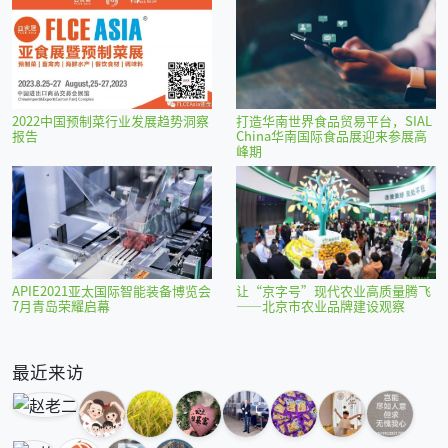
2022中国预制菜行业发展趋势洞察
打造华南世界食品贸易平台，SIAL
报告
China华南国际食品展迎来参展高
峰期
APIE2021亚太国际智能装备博览会
让“京字号”现代农业高质量腾飞
7月青岛荣耀启幕
——北京市农业品牌建设观察
最近来访