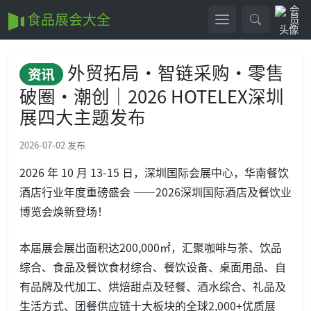
食品展会大全
外贸拓局・智链采购・零售
资讯
破圈・潮创｜2026 HOTELEX深圳
展四大主题发布
2026-07-02 发布
2026 年 10 月 13-15 日，深圳国际会展中心，华南餐饮
酒店行业年度重磅盛会 ——2026深圳国际酒店及餐饮业
博览会焕新登场！
本届展会展出面积达200,000㎡，汇聚咖啡与茶、饮品
综合、食品及餐饮食材综合、餐饮设备、桌面用品、自
有品牌及代加工、烘焙甜点及轻餐、酒水综合、礼品及
生活方式、团餐供应链十大板块的全球2,000+优质展