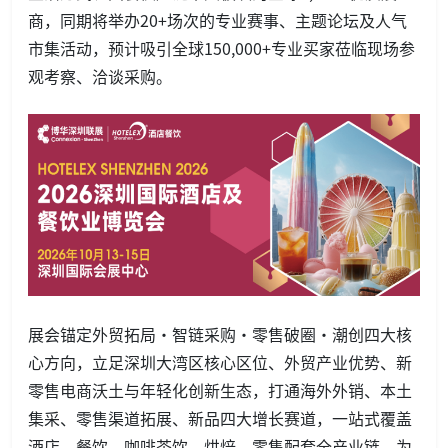
商，同期将举办20+场次的专业赛事、主题论坛及人气
市集活动，预计吸引全球150,000+专业买家莅临现场参
观考察、洽谈采购。
展会锚定外贸拓局・智链采购・零售破圈・潮创四大核
心方向，立足深圳大湾区核心区位、外贸产业优势、新
零售电商沃土与年轻化创新生态，打通海外外销、本土
集采、零售渠道拓展、新品四大增长赛道，一站式覆盖
酒店、餐饮、咖啡茶饮、烘焙、零售配套全产业链，为