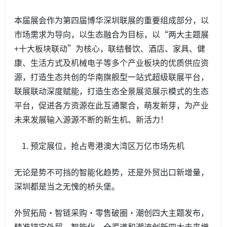
本届展会作为第四届博华深圳联展的重要组成部分，以
市场需求为导向，以生态融合为目标，以“两大主题展
+十大板块联动”为核心，联结餐饮、酒店、家具、健
康、生活方式及机械电子等多个产业板块的优质供应资
源，打造生态共创的华南旗舰型一站式超级联展平台，
联展联动深度赋能，打造生态全景展览展示模式的生态
平台，促进各方资源在此互通聚合，萌发新芽，为产业
未来发展输入源源不断的新生机、新活力！
预定展位，抢占粤港澳大湾区万亿市场先机
无论是势不可挡的智能化趋势，还是外贸出口新增量，
深圳都是当之无愧的桥头堡。
外贸拓局・智链采购・零售破圈・潮创四大主题发布，
精准锚定外贸、智能化、全渠道和潮流创新四大未来增