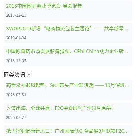
2018中国国际渔业博览会-展会报告
2018-12-13
SWOP2019新增“电商物流包装主题馆”——共享新零售时代商机
2019-01-04
中国原料药市场发展脉搏强劲，CPhI China助力企业转型创新、全面升级 ！
2018-12-05
同类资讯
药食滋补迎风起势，深圳带头产业新浪潮 ——10月深圳HNC健康营养展药食滋补展区亮点抢先看
2026-07-31
入湾出海，全球共赢：F2C中食展®(广州)9月启幕！
2026-07-27
抢占控糖健康新风口！广州国际低GI食品展9月联袂F2C中食展®(广州)重磅启幕