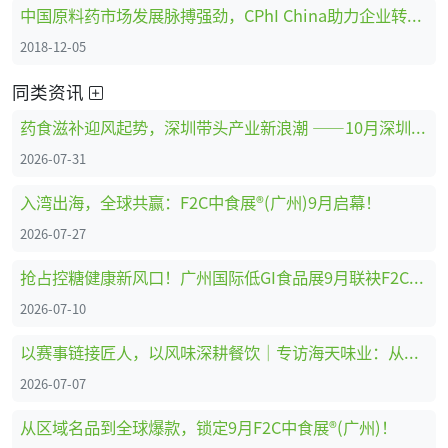
中国原料药市场发展脉搏强劲，CPhI China助力企业转型创新、全面升级 ！
2018-12-05
同类资讯
药食滋补迎风起势，深圳带头产业新浪潮 ——10月深圳HNC健康营养展药食滋补展区亮点抢先看
2026-07-31
入湾出海，全球共赢：F2C中食展®(广州)9月启幕！
2026-07-27
抢占控糖健康新风口！广州国际低GI食品展9月联袂F2C中食展®(广州)重磅启幕
2026-07-10
以赛事链接匠人，以风味深耕餐饮｜专访海天味业：从调味供应商到中餐行业共建者
2026-07-07
从区域名品到全球爆款，锁定9月F2C中食展®(广州)！