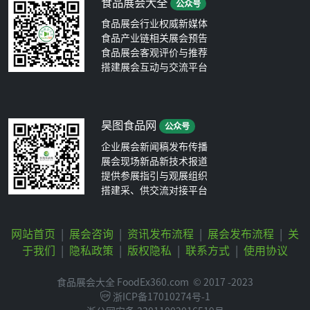
食品展会大全
公众号
食品展会行业权威新媒体
食品产业链相关展会预告
食品展会客观评价与推荐
搭建展会互动与交流平台
昊图食品网
公众号
企业展会新闻稿发布传播
展会现场新品新技术报道
提供参展指引与观展组织
搭建采、供交流对接平台
网站首页
|
展会咨询
|
资讯发布流程
|
展会发布流程
|
关
于我们
|
隐私政策
|
版权隐私
|
联系方式
|
使用协议
食品展会大全 FoodEx360.com
© 2017 -2023
浙ICP备17010274号-1