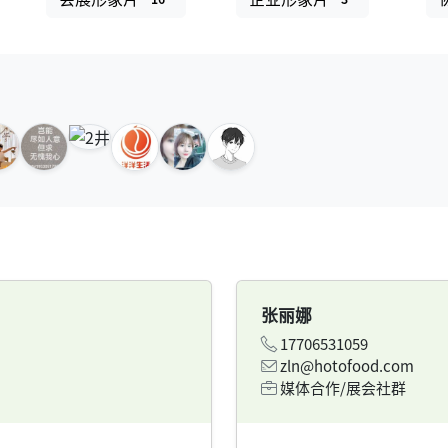
张丽娜
17706531059
zln@hotofood.com
媒体合作/展会社群