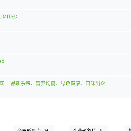
IMITED
ed
公司 “品质杂粮、营养均衡、绿色健康、口味出众”
会展形象片
企业形象片
16
3