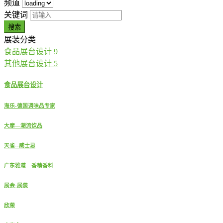
频道
关键词
搜索
展装分类
食品展台设计
9
其他展台设计
5
食品展台设计
海乐-德国调味品专家
大摩—潮流饮品
天雀--威士忌
广东雅道—香精香料
展会-展装
欣荣