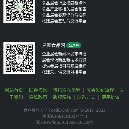
食品展会行业权威新媒体
食品产业链相关展会预告
食品展会客观评价与推荐
搭建展会互动与交流平台
昊图食品网
公众号
企业展会新闻稿发布传播
展会现场新品新技术报道
提供参展指引与观展组织
搭建采、供交流对接平台
网站首页
|
展会咨询
|
资讯发布流程
|
展会发布流程
|
关
于我们
|
隐私政策
|
版权隐私
|
联系方式
|
使用协议
食品展会大全 FoodEx360.com
© 2017 -2023
浙ICP备17010274号-1
浙公网安备 33011002016519号