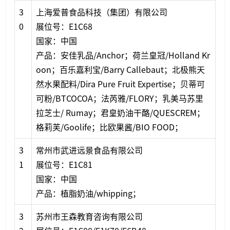
3
上海爱普食品科技（集团）有限公司
0
展位号：E1C68
国家：中国
产品：安佳乳品/Anchor；荷兰皇冠/Holland Kr
oon；百乐嘉利宝/Barry Callebaut；北极熊天
然水果配料/Dira Pure Fruit Expertise；贝蒂可
可粉/BTCOCOA；法芮雅/FLORY；乳美马苏里
拉芝士/ Rumay；君皇奶油干酪/QUESCREM；
格莉芙/Goolife；比欧果酱/BIO FOOD；
3
常州市武进远景食品有限公司
1
展位号：E1C81
国家：中国
产品：植脂奶油/whipping；
3
苏州市王森教育咨询有限公司