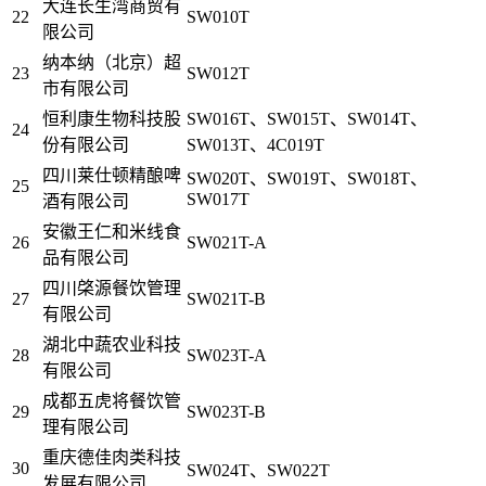
大连长生湾商贸有
22
SW010T
限公司
纳本纳（北京）超
23
SW012T
市有限公司
恒利康生物科技股
SW016T、SW015T、SW014T、
24
份有限公司
SW013T、4C019T
四川莱仕顿精酿啤
SW020T、SW019T、SW018T、
25
SW017T
酒有限公司
安徽王仁和米线食
26
SW021T-A
品有限公司
四川棨源餐饮管理
27
SW021T-B
有限公司
湖北中蔬农业科技
28
SW023T-A
有限公司
成都五虎将餐饮管
29
SW023T-B
理有限公司
重庆德佳肉类科技
30
SW024T、SW022T
发展有限公司