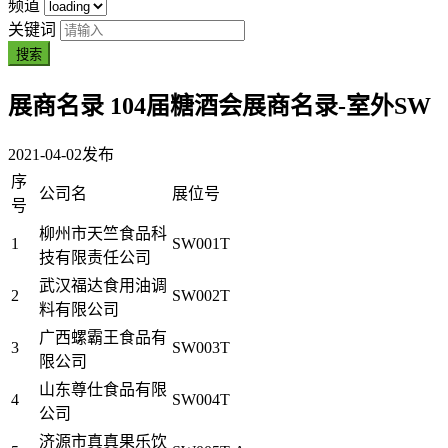
频道
关键词
搜索
展商名录
104届糖酒会展商名录-室外SW
2021-04-02
发布
序
公司名
展位号
号
柳州市天竺食品科
1
SW001T
技有限责任公司
武汉福达食用油调
2
SW002T
料有限公司
广西螺霸王食品有
3
SW003T
限公司
山东尊仕食品有限
4
SW004T
公司
济源市真真果乐饮