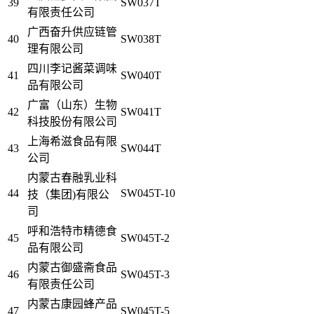
39
SW037T
有限责任公司
广西奋升供应链管
40
SW038T
理有限公司
四川李记酱菜调味
41
SW040T
品有限公司
广富（山东）生物
42
SW041T
科技股份有限公司
上海希滋食品有限
43
SW044T
公司
内蒙古春融乳业科
44
SW045T-10
技（集团)有限公
司
呼和浩特市精德食
45
SW045T-2
品有限公司
内蒙古御盛斋食品
46
SW045T-3
有限责任公司
内蒙古康园蜂产品
47
SW045T-5