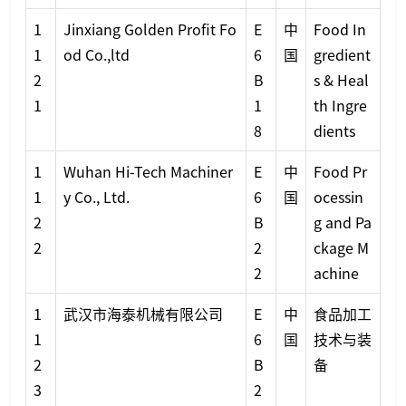
1
Jinxiang Golden Profit Fo
E
中
Food In
1
od Co.,ltd
6
国
gredient
2
B
s & Heal
1
1
th Ingre
8
dients
1
Wuhan Hi-Tech Machiner
E
中
Food Pr
1
y Co., Ltd.
6
国
ocessin
2
B
g and Pa
2
2
ckage M
2
achine
1
武汉市海泰机械有限公司
E
中
食品加工
1
6
国
技术与装
2
B
备
3
2