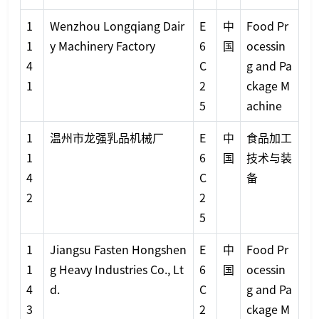
1
Wenzhou Longqiang Dair
E
中
Food Pr
1
y Machinery Factory
6
国
ocessin
4
C
g and Pa
1
2
ckage M
5
achine
1
温州市龙强乳品机械厂
E
中
食品加工
1
6
国
技术与装
4
C
备
2
2
5
1
Jiangsu Fasten Hongshen
E
中
Food Pr
1
g Heavy Industries Co., Lt
6
国
ocessin
4
d.
C
g and Pa
3
2
ckage M