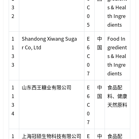
3
C
s & Heal
2
0
th Ingre
5
dients
1
Shandong Xiwang Suga
E
中
Food In
1
r Co, Ltd
6
国
gredient
3
C
s & Heal
3
0
th Ingre
7
dients
1
山东西王糖业有限公司
E
中
食品配
1
6
国
料、健康
3
C
天然原料
4
0
7
1
上海冠硕生物科技有限公司
E
中
食品配