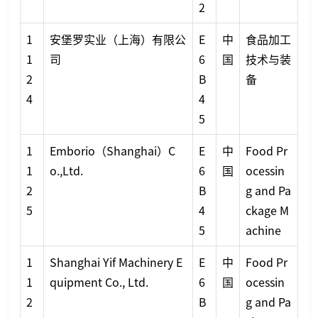
2
1
安堡罗实业（上海）有限公
E
中
食品加工
1
司
6
国
技术与装
2
B
备
4
4
5
1
Emborio（Shanghai）C
E
中
Food Pr
1
o.,Ltd.
6
国
ocessin
2
B
g and Pa
5
4
ckage M
5
achine
1
Shanghai Yif Machinery E
E
中
Food Pr
1
quipment Co., Ltd.
6
国
ocessin
2
B
g and Pa