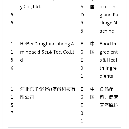
1
y Co., Ltd.
6
国
ocessin
5
D
g and Pa
5
5
ckage M
5
achine
1
HeBei Donghua Jiheng A
E
中
Food In
1
minoacid Sci.& Tec. Co.Lt
6
国
gredient
5
d
E
s & Heal
6
0
th Ingre
1
dients
1
河北东华冀衡氨基酸科技有
E
中
食品配
1
限公司
6
国
料、健康
5
E
天然原料
7
0
1