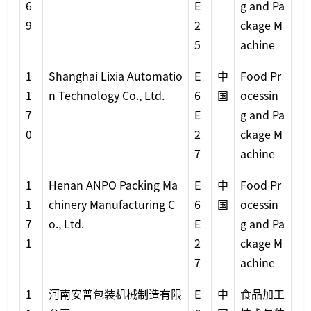
6
E
g and Pa
9
2
ckage M
5
achine
1
Shanghai Lixia Automatio
E
中
Food Pr
1
n Technology Co., Ltd.
6
国
ocessin
7
E
g and Pa
0
2
ckage M
7
achine
1
Henan ANPO Packing Ma
E
中
Food Pr
1
chinery Manufacturing C
6
国
ocessin
7
o., Ltd.
E
g and Pa
1
2
ckage M
7
achine
1
河南安普包装机械制造有限
E
中
食品加工