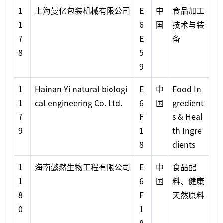
1
上海曼亿包装机械有限公司
E
中
食品加工
1
6
国
技术与装
7
E
备
8
5
9
1
Hainan Yi natural biologi
E
中
Food In
1
cal engineering Co. Ltd.
6
国
gredient
7
F
s & Heal
9
1
th Ingre
8
dients
1
海南懿然生物工程有限公司
E
中
食品配
1
6
国
料、健康
8
F
天然原料
0
1
8