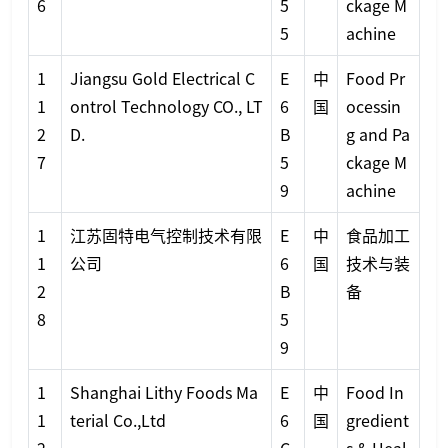
6
5
ckage M
5
achine
1
Jiangsu Gold Electrical C
E
中
Food Pr
1
ontrol Technology CO., LT
6
国
ocessin
2
D.
B
g and Pa
7
5
ckage M
9
achine
1
江苏固特电气控制技术有限
E
中
食品加工
1
公司
6
国
技术与装
2
B
备
8
5
9
1
Shanghai Lithy Foods Ma
E
中
Food In
1
terial Co.,Ltd
6
国
gredient