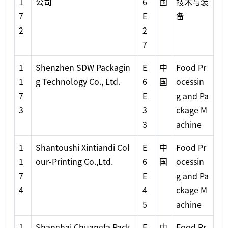
1
公司
6
国
技术与装
7
E
备
2
2
7
1
Shenzhen SDW Packagin
E
中
Food Pr
1
g Technology Co., Ltd.
6
国
ocessin
7
E
g and Pa
3
3
ckage M
3
achine
1
Shantoushi Xintiandi Col
E
中
Food Pr
1
our-Printing Co.,Ltd.
6
国
ocessin
7
E
g and Pa
4
4
ckage M
5
achine
1
Shanghai Chuangfa Pack
E
中
Food Pr