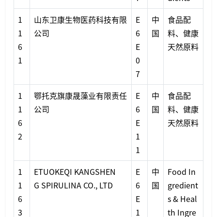
1
山东卫康生物医药科技有限
E
中
食品配
1
公司
6
国
料、健康
6
E
天然原料
1
0
7
1
鄂托克旗康晟藻业有限责任
E
中
食品配
1
公司
6
国
料、健康
6
E
天然原料
2
1
1
1
ETUOKEQI KANGSHEN
E
中
Food In
1
G SPIRULINA CO., LTD
6
国
gredient
6
E
s & Heal
3
1
th Ingre