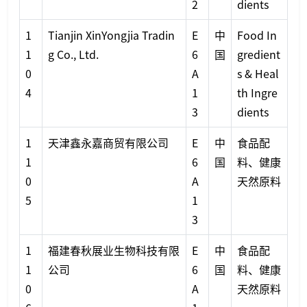
2
dients
1
Tianjin XinYongjia Tradin
E
中
Food In
1
g Co., Ltd.
6
国
gredient
0
A
s & Heal
4
1
th Ingre
3
dients
1
天津鑫永嘉商贸有限公司
E
中
食品配
1
6
国
料、健康
0
A
天然原料
5
1
3
1
福建春秋展业生物科技有限
E
中
食品配
1
公司
6
国
料、健康
0
A
天然原料