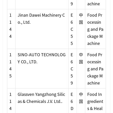
9
achine
1
Jinan Dawei Machinery C
E
中
Food Pr
1
o., Ltd.
6
国
ocessin
4
C
g and Pa
4
5
ckage M
5
achine
1
SINO-AUTO TECHNOLOG
E
中
Food Pr
1
Y CO., LTD.
6
国
ocessin
4
C
g and Pa
5
5
ckage M
9
achine
1
Glassven Yangzhong Silic
E
中
Food In
1
as & Chemicals J.V. Ltd..
6
国
gredient
4
D
s & Heal