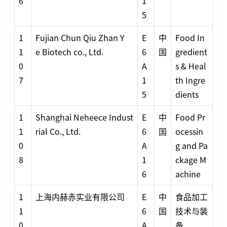
6
1
5
1
Fujian Chun Qiu Zhan Y
E
中
Food In
1
e Biotech co., Ltd.
6
国
gredient
0
A
s & Heal
7
1
th Ingre
5
dients
1
Shanghai Neheece Indust
E
中
Food Pr
1
rial Co., Ltd.
6
国
ocessin
0
A
g and Pa
8
1
ckage M
6
achine
1
上海内赫赤实业有限公司
E
中
食品加工
1
6
国
技术与装
0
A
备