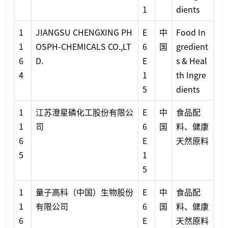
1
dients
1
JIANGSU CHENGXING PH
E
中
Food In
1
OSPH-CHEMICALS CO.,LT
6
国
gredient
6
D.
E
s & Heal
4
1
th Ingre
5
dients
1
江苏澄星磷化工股份有限公
E
中
食品配
1
司
6
国
料、健康
6
E
天然原料
5
1
5
1
量子高科（中国）生物股份
E
中
食品配
1
有限公司
6
国
料、健康
6
E
天然原料