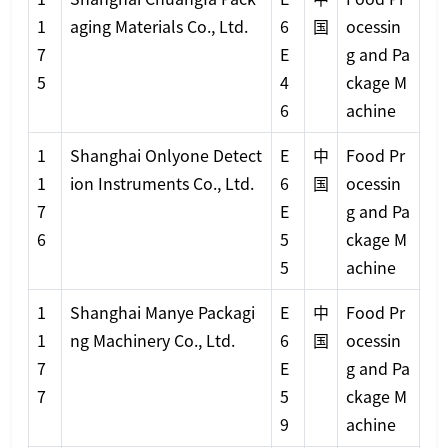
1
aging Materials Co., Ltd.
6
国
ocessin
7
E
g and Pa
5
4
ckage M
6
achine
1
Shanghai Onlyone Detect
E
中
Food Pr
1
ion Instruments Co., Ltd.
6
国
ocessin
7
E
g and Pa
6
5
ckage M
5
achine
1
Shanghai Manye Packagi
E
中
Food Pr
1
ng Machinery Co., Ltd.
6
国
ocessin
7
E
g and Pa
7
5
ckage M
9
achine