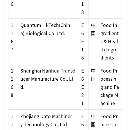
6
1
8
1
Quantum Hi-Tech(Chin
E
中
Food In
1
a) Biological Co.,Ltd.
6
国
gredient
6
E
s & Heal
7
1
th Ingre
8
dients
1
Shanghai Nanhua Transd
E
中
Food Pr
1
ucer Manufacture Co., Lt
6
国
ocessin
6
d.
E
g and Pa
8
2
ckage M
1
achine
1
Zhejiang Dato Machiner
E
中
Food Pr
1
y Technology Co., Ltd.
6
国
ocessin