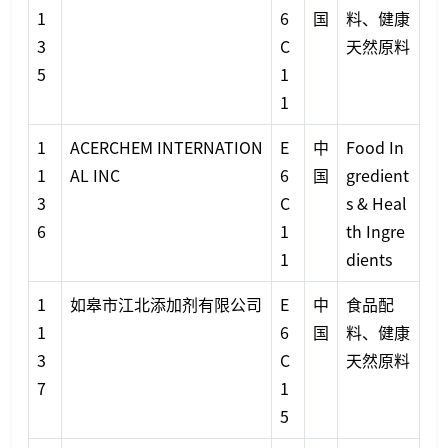
1
6
国
料、健康
3
C
天然原料
5
1
1
1
ACERCHEM INTERNATION
E
中
Food In
1
AL INC
6
国
gredient
3
C
s & Heal
6
1
th Ingre
1
dients
1
如皋市江北添加剂有限公司
E
中
食品配
1
6
国
料、健康
3
C
天然原料
7
1
5