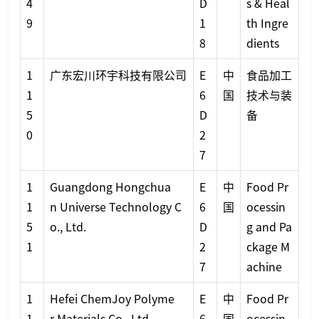
4
D
s & Heal
9
1
th Ingre
8
dients
1
广东宏川环宇科技有限公司
E
中
食品加工
1
6
国
技术与装
5
D
备
0
2
7
1
Guangdong Hongchua
E
中
Food Pr
1
n Universe Technology C
6
国
ocessin
5
o., Ltd.
D
g and Pa
1
2
ckage M
7
achine
1
Hefei ChemJoy Polyme
E
中
Food Pr
1
r Materials Co., Ltd.
6
国
ocessin