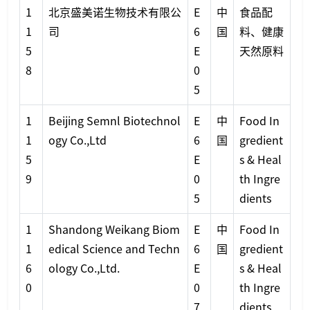
1
北京盛美诺生物技术有限公
E
中
食品配
1
司
6
国
料、健康
5
E
天然原料
8
0
5
1
Beijing Semnl Biotechnol
E
中
Food In
1
ogy Co.,Ltd
6
国
gredient
5
E
s & Heal
9
0
th Ingre
5
dients
1
Shandong Weikang Biom
E
中
Food In
1
edical Science and Techn
6
国
gredient
6
ology Co.,Ltd.
E
s & Heal
0
0
th Ingre
7
dients