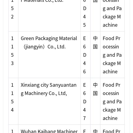
5
D
g and Pa
2
4
ckage M
5
achine
1
Green Packaging Material
E
中
Food Pr
1
（jiangyin）Co., Ltd.
6
国
ocessin
5
D
g and Pa
3
4
ckage M
6
achine
1
Xinxiang city Sanyuantan
E
中
Food Pr
1
g Machinery Co., Ltd,
6
国
ocessin
5
D
g and Pa
4
4
ckage M
7
achine
1
Wuhan Kaibang Machiner
E
中
Food Pr