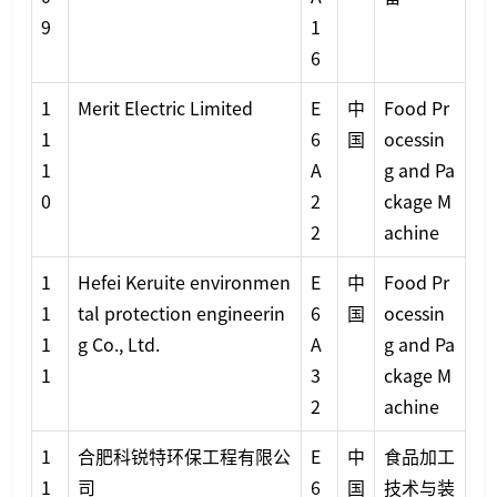
9
1
6
1
Merit Electric Limited
E
中
Food Pr
1
6
国
ocessin
1
A
g and Pa
0
2
ckage M
2
achine
1
Hefei Keruite environmen
E
中
Food Pr
1
tal protection engineerin
6
国
ocessin
1
g Co., Ltd.
A
g and Pa
1
3
ckage M
2
achine
1
合肥科锐特环保工程有限公
E
中
食品加工
1
司
6
国
技术与装