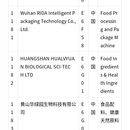
1
Wuhan RIDA Intelligent P
E
中
Food Pr
1
ackaging Technology Co.,
6
国
ocessin
8
Ltd.
F
g and Pa
1
5
ckage M
8
achine
1
HUANGSHAN HUALVYUA
E
中
Food In
1
N BIOLOGICAL SCI-TEC
6
国
gredient
8
H LTD
G
s & Heal
2
0
th Ingre
1
dients
1
黄山华绿园生物科技有限公
E
中
食品配
1
司
6
国
料、健康
8
G
天然原料
3
0