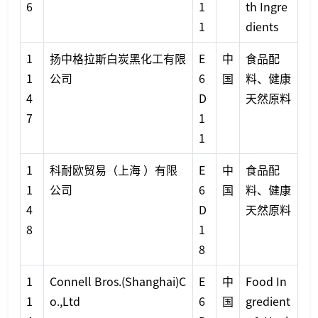
6
1
th Ingre
1
dients
1
扬中格拉斯白炭黑化工有限
E
中
食品配
1
公司
6
国
料、健康
4
D
天然原料
7
1
1
1
科耐欧贸易（上海 ）有限
E
中
食品配
1
公司
6
国
料、健康
4
D
天然原料
8
1
8
1
Connell Bros.(Shanghai)C
E
中
Food In
1
o.,Ltd
6
国
gredient