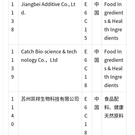
1
Jiangbei Additive Co., Lt
E
中
Food In
1
d.
6
国
gredient
3
C
s & Heal
8
1
th Ingre
5
dients
1
Catch Bio-science & tech
E
中
Food In
1
nology Co.，Ltd
6
国
gredient
3
C
s & Heal
9
1
th Ingre
8
dients
1
苏州凯祥生物科技有限公司
E
中
食品配
1
6
国
料、健康
4
C
天然原料
0
1
8