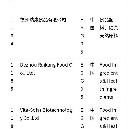
1
1
德州瑞康食品有限公司
E
中
食品配
1
6
国
料、健康
8
G
天然原料
4
0
5
1
Dezhou Ruikang Food C
E
中
Food In
1
o., Ltd.
6
国
gredient
8
G
s & Heal
5
0
th Ingre
5
dients
1
Vita-Solar Biotechnolog
E
中
Food In
1
y Co.,Ltd
6
国
gredient
8
G
s & Heal