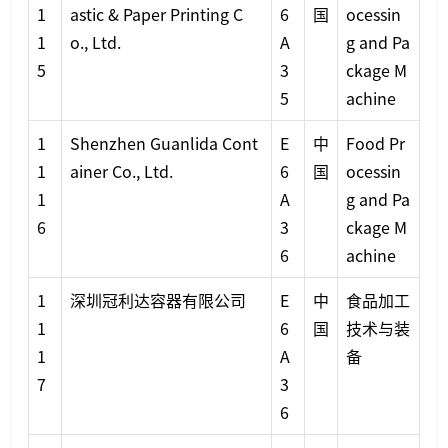
1
astic & Paper Printing C
6
国
ocessin
1
o., Ltd.
A
g and Pa
5
3
ckage M
5
achine
1
Shenzhen Guanlida Cont
E
中
Food Pr
1
ainer Co., Ltd.
6
国
ocessin
1
A
g and Pa
6
3
ckage M
6
achine
1
深圳冠利达容器有限公司
E
中
食品加工
1
6
国
技术与装
1
A
备
7
3
6