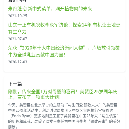
朱丹蓬:创新中式菜单，洞开植物肉的未来
2021-10-25
山东一正有机农牧李永军访谈：探索14年 有机让土地更
有生命力
2021-07-07
荣获“2020年十大中国经济新闻人物”，卢敏放引领蒙
牛为全球乳业贡献中国力量！
2020-12-03
下一篇
刚刚，传来全国1万对母婴的喜讯！美赞臣25岁周年庆
上，宣布了一项重大计划！
今天，美赞臣在北京举办的主题为“与生俱爱 臻致未来”的美赞臣
中国25周年活动中，利洁时健康集团大中华区首席执行官睿恩达
（Enda Ryan）更多地则是回顾了美赞臣在中国25年来“与生俱爱”
的历程和成就，展望了以爱与责任为中国消费者“臻致未来”的美好
前景。