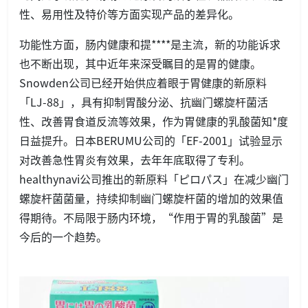
性、易用性及特价等方面实现产品的差异化。
功能性方面，肠内健康和提****是主流，新的功能诉求
也不断出现，其中近年来深受瞩目的是胃的健康。
Snowden公司已经开始供应着眼于胃健康的新原料
「LJ-88」，具有抑制胃酸分泌、抗幽门螺旋杆菌活
性、改善胃食道反流等效果，作为胃健康的乳酸菌知*度
日益提升。日本BERUMU公司的「EF-2001」试验显示
对改善急性胃炎有效果，去年年底取得了专利。
healthynavi公司推出的新原料「ピロパス」在减少幽门
螺旋杆菌菌量，持续抑制幽门螺旋杆菌的增加的效果值
得期待。不局限于肠内环境，“作用于胃的乳酸菌”是
今后的一个趋势。