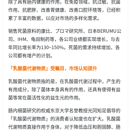
除了具有肠内健康的作用，在免疫领域，抗过敏、抗菌
作用、抗肥胖、改善胃健康、改善口腔环境等，已经积
累了丰富的数据，以应对市场的多样化需求。
销售死菌原料的康比、プロマ研究所、日本BERUMU公
司、IHM、龟田制药等，各公司业绩都实现增长，与去
年同比增长率为130~150%。死菌的需求持续增加，各
公司都有增产的计划。
「乳酸菌代谢物质」受瞩目，市场认知提升
乳酸菌代谢物质指的是，在乳酸菌代谢过程中，产生的
有用成分，除了菌体本身具有的作用，还具有使得有益
菌等常在菌活性化的益生元的作用。
肠内细菌研究的权威东京大学名誉教授光冈知足倡导的
「乳酸菌代谢物质」的消费者认知度也在扩大。乳酸菌
代谢物质直接作用于身体，对于降低血压和胆固醇、肠