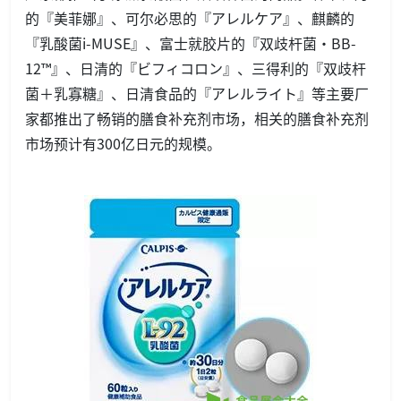
的『美菲娜』、可尔必思的『アレルケア』、麒麟的
『乳酸菌i-MUSE』、富士就胶片的『双歧杆菌・BB-
12™』、日清的『ビフィコロン』、三得利的『双歧杆
菌＋乳寡糖』、日清食品的『アレルライト』等主要厂
家都推出了畅销的膳食补充剂市场，相关的膳食补充剂
市场预计有300亿日元的规模。