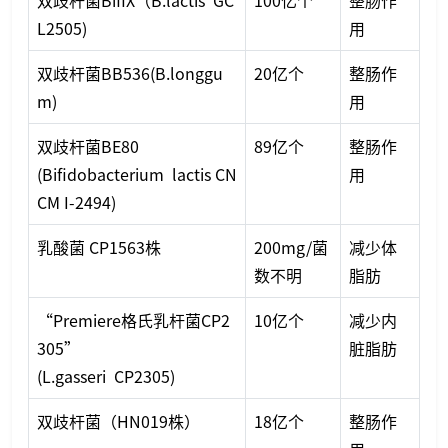
双歧杆菌BifiX（B.lactis GC
100亿个
整肠作
L2505)
用
双歧杆菌BB536(B.longgu
20亿个
整肠作
m)
用
双歧杆菌BE80
89亿个
整肠作
(Bifidobacterium lactis CN
用
CM I-2494)
乳酸菌 CP1563株
200mg/菌
减少体
数不明
脂肪
“Premiere格氏乳杆菌CP2
10亿个
减少内
305”
脏脂肪
(L.gasseri CP2305)
双歧杆菌（HN019株）
18亿个
整肠作