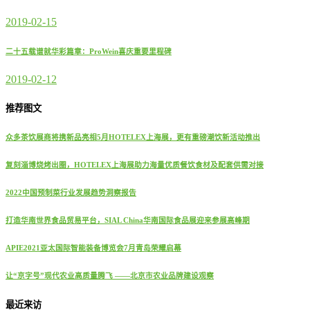
2019-02-15
二十五载谱就华彩篇章：ProWein喜庆重要里程碑
2019-02-12
推荐图文
众多茶饮展商将携新品亮相5月HOTELEX上海展，更有重磅潮饮新活动推出
复刻淄博烧烤出圈，HOTELEX上海展助力海量优质餐饮食材及配套供需对接
2022中国预制菜行业发展趋势洞察报告
打造华南世界食品贸易平台，SIAL China华南国际食品展迎来参展高峰期
APIE2021亚太国际智能装备博览会7月青岛荣耀启幕
让“京字号”现代农业高质量腾飞 ——北京市农业品牌建设观察
最近来访