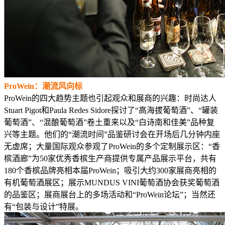
ProWein：潮流风向标
ProWein的四大趋势主题也引起观众和展商的兴趣：时尚达人
Stuart Pigot和Paula Redes Sidore探讨了“高海拔葡萄酒”、“罐装
葡萄酒”、“混酿葡萄酒”卷土重来以及“白诗南和佳美”品种复
兴等主题。他们的“潮流时间”品鉴研讨会在开场后几分钟内座
无虚席；大量国际观众参观了ProWein的多个定制展示区：“香
槟酒廊”为50家优秀香槟生产商提供专属产品展示平台，共有
180个香槟品牌亮相本届ProWein；吸引大约300家展商亮相的
有机葡萄酒展区；展示MUNDUS VINI葡萄酒协会获奖葡萄酒
的品鉴区；展商展台上的多场活动和“ProWein论坛”；当然还
有“包装与设计”特展。