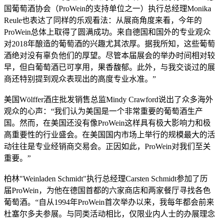
国葡萄酒协会（ProWein的支持单位之一）执行总经理Mo
nika
Reule也表达了同样的乐观看法：从展商角度来看，今年的
ProWein总体上取得了圆满成功。来自德国和国外的专业观众
对2018年酿造的葡萄酒的兴趣尤其浓厚。据我所知，这些葡萄
酒绝对没有辜负他们的厚望。尽管本届展会的举办时间相对较
早，但白葡萄酒已可享用，果香馥郁。此外，与我交谈过的展
商还特别提到观众表现出的高度专业水准。”
美国Wölffer酒庄批发销售总监Mindy Crawford说出了众多海外
观众的心声：“我们认为美国是一个非常重要的葡萄酒生产
国。然而，在美国还没有像ProWein这样具有极大影响力和极
高重要性的行业盛会。在美国国内市场上举行的规模最大的活
动往往是专业经销商交易会。正因如此，ProWein对我们至关
重要。”
柏林"Weinladen Schmidt"执行总经理Carsten Schmidt参加了历
届ProWein，为他在德国首都的六家商店和两家餐厅寻找各色
葡萄酒。“自从1994年ProWein首次举办以来，我每年都会前来
杜塞尔多夫参展。与同类活动相比，仅限业内人士的办展理念