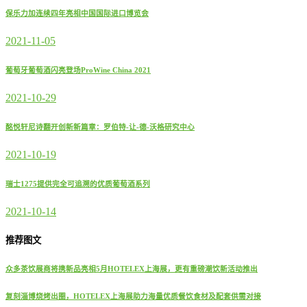
保乐力加连续四年亮相中国国际进口博览会
2021-11-05
葡萄牙葡萄酒闪亮登场ProWine China 2021
2021-10-29
酩悦轩尼诗翻开创新新篇章：罗伯特-让-德-沃格研究中心
2021-10-19
瑞士1275提供完全可追溯的优质葡萄酒系列
2021-10-14
推荐图文
众多茶饮展商将携新品亮相5月HOTELEX上海展，更有重磅潮饮新活动推出
复刻淄博烧烤出圈，HOTELEX上海展助力海量优质餐饮食材及配套供需对接