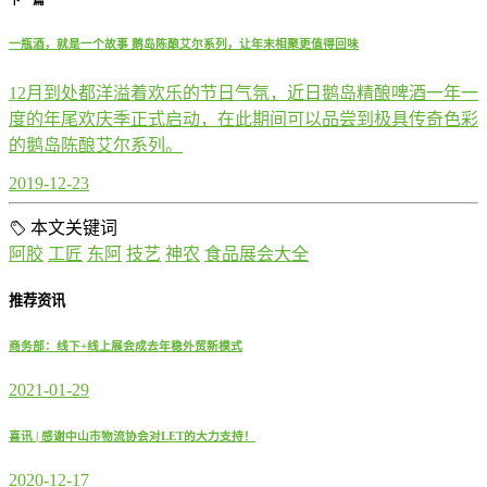
下一篇
一瓶酒，就是一个故事 鹅岛陈酿艾尔系列，让年末相聚更值得回味
12月到处都洋溢着欢乐的节日气氛，近日鹅岛精酿啤酒一年一
度的年尾欢庆季正式启动，在此期间可以品尝到极具传奇色彩
的鹅岛陈酿艾尔系列。
2019-12-23
本文关键词
阿胶
工匠
东阿
技艺
神农
食品展会大全
推荐资讯
商务部：线下+线上展会成去年稳外贸新模式
2021-01-29
喜讯 | 感谢中山市物流协会对LET的大力支持！
2020-12-17