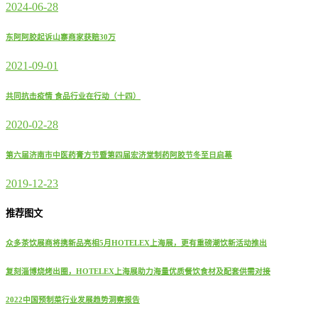
2024-06-28
东阿阿胶起诉山寨商家获赔30万
2021-09-01
共同抗击疫情 食品行业在行动（十四）
2020-02-28
第六届济南市中医药膏方节暨第四届宏济堂制药阿胶节冬至日启幕
2019-12-23
推荐图文
众多茶饮展商将携新品亮相5月HOTELEX上海展，更有重磅潮饮新活动推出
复刻淄博烧烤出圈，HOTELEX上海展助力海量优质餐饮食材及配套供需对接
2022中国预制菜行业发展趋势洞察报告