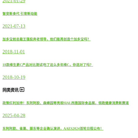
2021-01-29
智变新食代 引育新动能
2021-07-13
加多宝前总裁王强投奔老领导，他们能再创造个加多宝吗？
2018-11-01
18款维生素C产品对比测试|吃了这么多年维C，你选对了吗？
2018-10-19
同类资讯
政策红利加持！东阿阿胶、森蜂园等亮相SIAL西雅国际食品展，领跑健康消费新赛道
2025-04-28
东阿阿胶、雀巢、振东等企业确认演讲，AAES2024首轮日程公布！