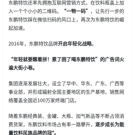
东鹏特饮还率先拥抱互联网营销方式，在饮料瓶盖上加
入一个个小小的二维码。
“一物一码”
，让先行一步的
东鹏特饮踩在微信扫码的风口上，再次为东鹏特饮的崛
起加速。
2016年，东鹏特饮品牌
开启年轻化战略
。
“年轻就要醒着拼！累了困了喝东鹏特饮”的广告词火
遍大街小巷。
集团逐渐发展壮大，设立了华中、华东、广东、广西等
事业部，并形成辐射全国主要地区的生产基地，销售网
络覆盖全国近100万家终端门店。
随着东鹏经典装、金罐、大瓶、加气新品等不断占领消
费货架，东鹏饮料市场占有率一路攀升，
逐步成长为能
量饮料民族品牌的冠*。