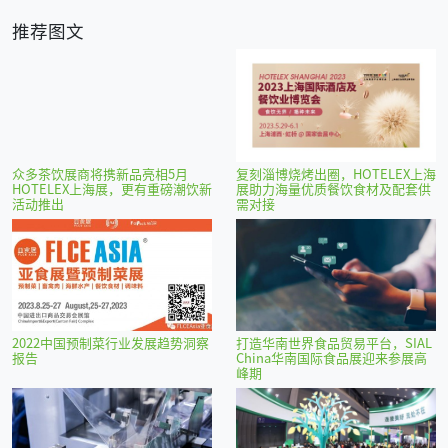
推荐图文
众多茶饮展商将携新品亮相5月
复刻淄博烧烤出圈，HOTELEX上海
HOTELEX上海展，更有重磅潮饮新
展助力海量优质餐饮食材及配套供
活动推出
需对接
2022中国预制菜行业发展趋势洞察
打造华南世界食品贸易平台，SIAL
报告
China华南国际食品展迎来参展高
峰期