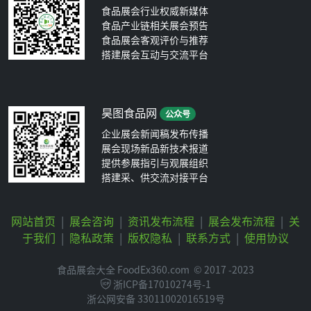
食品展会行业权威新媒体
食品产业链相关展会预告
食品展会客观评价与推荐
搭建展会互动与交流平台
昊图食品网
公众号
企业展会新闻稿发布传播
展会现场新品新技术报道
提供参展指引与观展组织
搭建采、供交流对接平台
网站首页
|
展会咨询
|
资讯发布流程
|
展会发布流程
|
关
于我们
|
隐私政策
|
版权隐私
|
联系方式
|
使用协议
食品展会大全 FoodEx360.com
© 2017 -2023
浙ICP备17010274号-1
浙公网安备 33011002016519号