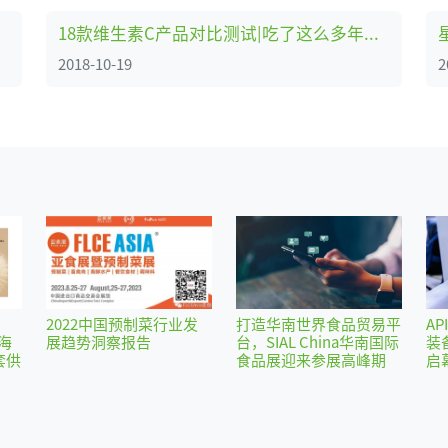
18款维生素C产品对比测试|吃了这么多年维C，你选对了吗？
2018-10-19
2
2022中国预制菜行业发
打造华南世界食品贸易平
AP
海
展趋势洞察报告
台，SIAL China华南国际
装
套供
食品展迎来参展高峰期
启