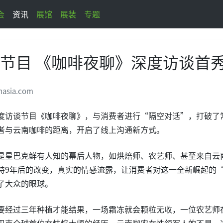
会
资讯
展馆
展装
专题
节目 《咖啡夜聊》深度访谈首
nasia.com
度访谈节目《咖啡夜聊》，与消费者进行“隔空对话”，打破了
者与云南咖啡的距离，开启了线上沟通新方式。
是星巴克鲜有人知的幕后人物，如烘焙师、农艺师、甚至来自云
持9年后的改变，真实的情感流露，让消费者对这一全新崛起的
了大众的眼球。
要经过三年种植才能结果，一场霜冻就会颗粒无收，一位农艺师
巴克全球首位女烘焙大师的经历，云南咖农女性领军人的不易。