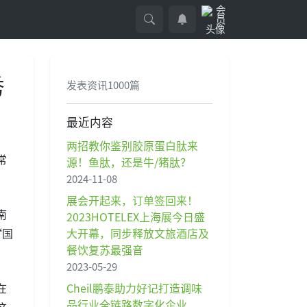
秀
发表资讯1000篇
最近内容
两招教你鉴别胶原蛋白肽来
常
源！鱼肽，还是牛/猪肽？
2024-11-08
展会开起来，订单签回来！
南
2023HOTELEX上海展今日盛
大开幕，同步释放文旅酒店及
“国
餐饮复苏最强音
2023-05-29
Cheil鹏泰助力好记打造调味
在
品行业全链路数字化企业
这