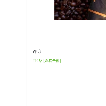
评论
共
0
条 [查看全部]