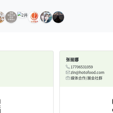
张丽娜
17706531059
zln@hotofood.com
媒体合作/展会社群