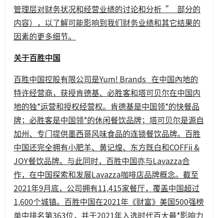
管理层对财务状况和经营业绩的讨论和分析 ” 部分的
内容），以了解可能影响到我们财务业绩和其它结果的
因素的更多细节。
关于百胜中国
百胜中国控股有限公司是Yum! Brands 在中国內地的
特许经营商，获授肯德基、必胜客和塔可贝尔在中国内
地的独*运营和授权经营权。肯德基是中国领*的快餐品
牌；必胜客是中国领*的休闲餐饮品牌；塔可贝尔是源自
加州、专门提供墨西哥风味食品的连锁餐饮品牌。百胜
中国还完全拥有小肥羊、黄记煌、东方既白和COFFii &
JOY餐饮品牌。与此同时，百胜中国亦与Lavazza合
作，在中国探索和发展Lavazza咖啡店品牌概念。截至
2021年9月底，公司拥有11,415家餐厅，覆盖中国超过
1,600个城镇。百胜中国在2021年《财富》美国500强榜
单中排名第363位，并于2021年入选时代百大最*影响力