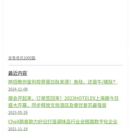
发表资讯1000篇
最近内容
两招教你鉴别胶原蛋白肽来源！鱼肽，还是牛/猪肽？
2024-11-08
展会开起来，订单签回来！2023HOTELEX上海展今日
盛大开幕，同步释放文旅酒店及餐饮复苏最强音
2023-05-29
Cheil鹏泰助力好记打造调味品行业全链路数字化企业
2021-11-19