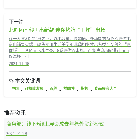
下一篇
北鼎Mini线再出新款 迷你烤箱“王炸”出场
在一人食和宅经济之下，以小容量、高颜值、多功能为特色的迷你小
家电销售火爆，聚焦实用生活美学的北鼎相继推出各类产品线的“迷
你版”，从Mini K养生壶、8系迷你饮水机、百变珐琅小圆锅到mini
保温杯，引
2021-11-18
本文关键词
中国
可持续发展
百胜
前瞻性
指数
食品展会大全
推荐资讯
商务部：线下+线上展会成去年稳外贸新模式
2021-01-29