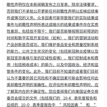
瞻性声明仅在本新闻稿发布之日发表，除非法律要求，
否则我们不承担公开更新任何前瞻性声明以反映后续事
件或情况的义务。众多因素可能导致我们的实际结果或
事件与前瞻性声明所表达或暗示的结果或事件存在实质
性差异，包括但不限于：我们是否能够按照目前预测的
时间和数字实现开发目标（如有），我们的营销活动和
产品创新是否成功，我们维护食品安全和质量控制系统
的能力，公共卫生状况的变化（包括新冠肺炎疫情以及
新冠变异毒株引发的区域性疫情），我们控制成本和费
用（包括税收成本）的能力，以及中国政治、经济和监
管条件的变化。此外，我们目前不知道的或者我们目前
认为不重要的其它风险和不确定因素可能会影响任何此
类前瞻性声明的准确性。在评估所有前瞻性声明时，应
了解其内在的不确定性。您应查阅我们向美国证券交易
委员会提交的文件（包括我们的 10-K 表年度报告和
后续的 10-Q 表季度报告中 “ 风险因素 ” 和 “