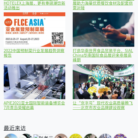
HOTELEX上海展，更有重磅潮饮新
展助力海量优质餐饮食材及配套供
活动推出
需对接
2022中国预制菜行业发展趋势洞察
打造华南世界食品贸易平台，SIAL
报告
China华南国际食品展迎来参展高
峰期
APIE2021亚太国际智能装备博览会
让“京字号”现代农业高质量腾飞
7月青岛荣耀启幕
——北京市农业品牌建设观察
最近来访