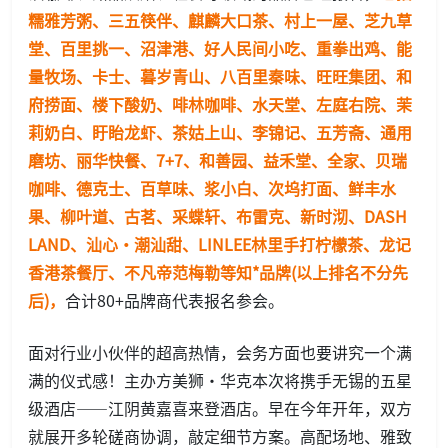
糯雅芳粥、三五筷伴、麒麟大口茶、村上一屋、芝九草
堂、百里挑一、沼津港、好人民间小吃、重拳出鸡、能
量牧场、卡士、暮岁青山、八百里秦味、旺旺集团、和
府捞面、楼下酸奶、啡林咖啡、水天堂、左庭右院、茉
莉奶白、盱眙龙虾、茶姑上山、李锦记、五芳斋、通用
磨坊、丽华快餐、7+7、和善园、益禾堂、全家、贝瑞
咖啡、德克士、百草味、浆小白、次坞打面、鲜丰水
果、柳叶道、古茗、采蝶轩、布雷克、新时沏、DASH
LAND、汕心·潮汕甜、LINLEE林里手打柠檬茶、龙记
香港茶餐厅、不凡帝范梅勒等知*品牌(以上排名不分先
后)，
合计80+品牌商代表报名参会。
面对行业小伙伴的超高热情，会务方面也要讲究一个满
满的仪式感！主办方美狮・华克本次将携手无锡的五星
级酒店——江阴黄嘉喜来登酒店。早在今年开年，双方
就展开多轮磋商协调，敲定细节方案。高配场地、雅致