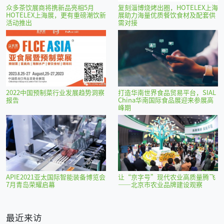
众多茶饮展商将携新品亮相5月
复刻淄博烧烤出圈，HOTELEX上海
HOTELEX上海展，更有重磅潮饮新
展助力海量优质餐饮食材及配套供
活动推出
需对接
2022中国预制菜行业发展趋势洞察
打造华南世界食品贸易平台，SIAL
报告
China华南国际食品展迎来参展高
峰期
APIE2021亚太国际智能装备博览会
让“京字号”现代农业高质量腾飞
7月青岛荣耀启幕
——北京市农业品牌建设观察
最近来访