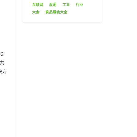
互联网
浪潮
工业
行业
大会
食品展会大全
G
网共
决方