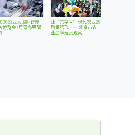
IE2021亚太国际智能
让“京字号”现代农业高
备博览会7月青岛荣耀
质量腾飞 ——北京市农
幕
业品牌建设观察