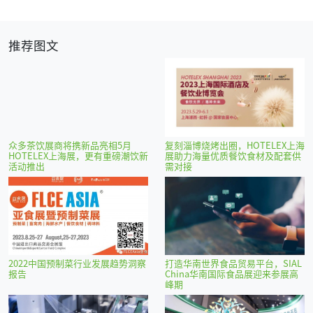
推荐图文
众多茶饮展商将携新品亮相5月
复刻淄博烧烤出圈，HOTELEX上海
HOTELEX上海展，更有重磅潮饮新
展助力海量优质餐饮食材及配套供
活动推出
需对接
2022中国预制菜行业发展趋势洞察
打造华南世界食品贸易平台，SIAL
报告
China华南国际食品展迎来参展高
峰期