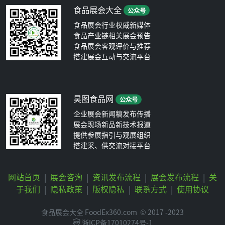
食品展会大全
公众号
食品展会行业权威新媒体
食品产业链相关展会预告
食品展会客观评价与推荐
搭建展会互动与交流平台
昊图食品网
公众号
企业展会新闻稿发布传播
展会现场新品新技术报道
提供参展指引与观展组织
搭建采、供交流对接平台
网站首页
|
展会咨询
|
资讯发布流程
|
展会发布流程
|
关
于我们
|
隐私政策
|
版权隐私
|
联系方式
|
使用协议
食品展会大全 FoodEx360.com
© 2017 -2023
浙ICP备17010274号-1