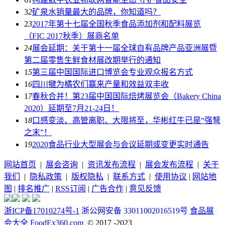
3
2
矿泉水销量最大的品牌，你知道吗？
2
3
2017年第十七届全国秋季食品添加剂和配料展览
（FIC 2017秋季）展商名单
2
4
展会延期：关于第十一届全球自有品牌产品亚洲展暨
第二届零售生鲜食材展改期举行的通知
1
5
第三届中国国际进口博览会专业观众报名方式
1
6
四川犍为橘农们赢来产量和效益双丰收
1
7
春秋合并！第23届中国国际焙烤展览会（Bakery China
2020）延期至7月21-24日！
1
8
口感变淡、高管离职、大限将至，华彬红牛已是“强弩
之末”！
1
9
2020食品行业大型展会与会议延期或变更实时通告
网站首页
|
展会咨询
|
资讯发布流程
|
展会发布流程
|
关于
我们
|
隐私政策
|
版权隐私
|
联系方式
|
使用协议
|
网站地
图
|
排名推广
|
RSS订阅
|
广告合作
|
意见反馈
浙ICP备17010274号-1
浙公网安备 33011002016519号
食品展
会大全 FoodEx360.com
© 2017 -2023