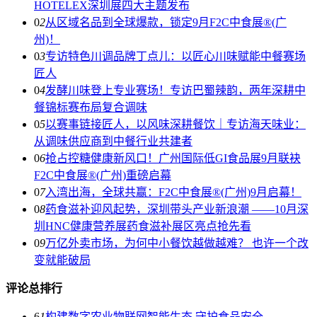
HOTELEX深圳展四大主题发布
0
2
从区域名品到全球爆款，锁定9月F2C中食展®(广
州)！
0
3
专访特色川调品牌丁点儿：以匠心川味赋能中餐赛场
匠人
0
4
发酵川味登上专业赛场！专访巴蜀辣韵，两年深耕中
餐锦标赛布局复合调味
0
5
以赛事链接匠人，以风味深耕餐饮｜专访海天味业：
从调味供应商到中餐行业共建者
0
6
抢占控糖健康新风口！广州国际低GI食品展9月联袂
F2C中食展®(广州)重磅启幕
0
7
入湾出海，全球共赢：F2C中食展®(广州)9月启幕！
0
8
药食滋补迎风起势，深圳带头产业新浪潮 ——10月深
圳HNC健康营养展药食滋补展区亮点抢先看
0
9
万亿外卖市场，为何中小餐饮越做越难？ 也许一个改
变就能破局
评论总排行
6
1
构建数字农业物联网智能生态 守护食品安全