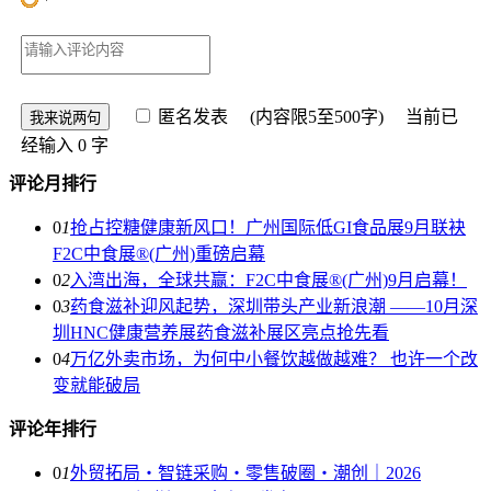
匿名发表
(内容限5至500字) 当前已
经输入
0
字
评论月排行
0
1
抢占控糖健康新风口！广州国际低GI食品展9月联袂
F2C中食展®(广州)重磅启幕
0
2
入湾出海，全球共赢：F2C中食展®(广州)9月启幕！
0
3
药食滋补迎风起势，深圳带头产业新浪潮 ——10月深
圳HNC健康营养展药食滋补展区亮点抢先看
0
4
万亿外卖市场，为何中小餐饮越做越难？ 也许一个改
变就能破局
评论年排行
0
1
外贸拓局・智链采购・零售破圈・潮创｜2026