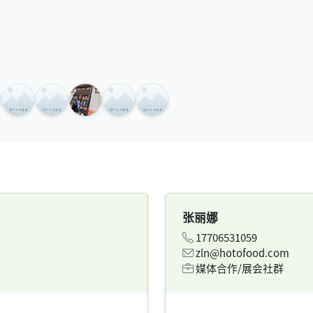
张丽娜
17706531059
zln@hotofood.com
媒体合作/展会社群