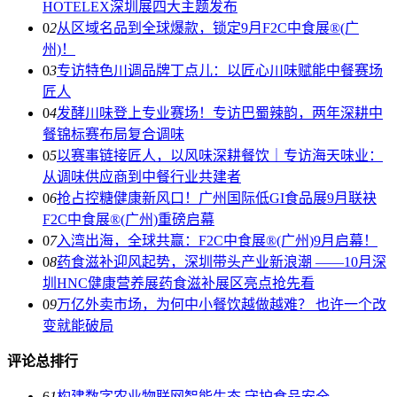
HOTELEX深圳展四大主题发布
0
2
从区域名品到全球爆款，锁定9月F2C中食展®(广
州)！
0
3
专访特色川调品牌丁点儿：以匠心川味赋能中餐赛场
匠人
0
4
发酵川味登上专业赛场！专访巴蜀辣韵，两年深耕中
餐锦标赛布局复合调味
0
5
以赛事链接匠人，以风味深耕餐饮｜专访海天味业：
从调味供应商到中餐行业共建者
0
6
抢占控糖健康新风口！广州国际低GI食品展9月联袂
F2C中食展®(广州)重磅启幕
0
7
入湾出海，全球共赢：F2C中食展®(广州)9月启幕！
0
8
药食滋补迎风起势，深圳带头产业新浪潮 ——10月深
圳HNC健康营养展药食滋补展区亮点抢先看
0
9
万亿外卖市场，为何中小餐饮越做越难？ 也许一个改
变就能破局
评论总排行
6
1
构建数字农业物联网智能生态 守护食品安全