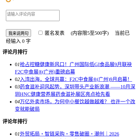
匿名发表
(内容限5至500字) 当前已
经输入
0
字
评论月排行
0
1
抢占控糖健康新风口！广州国际低GI食品展9月联袂
F2C中食展®(广州)重磅启幕
0
2
入湾出海，全球共赢：F2C中食展®(广州)9月启幕！
0
3
药食滋补迎风起势，深圳带头产业新浪潮 ——10月深
圳HNC健康营养展药食滋补展区亮点抢先看
0
4
万亿外卖市场，为何中小餐饮越做越难？ 也许一个改
变就能破局
评论年排行
0
1
外贸拓局・智链采购・零售破圈・潮创｜2026