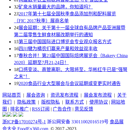
3
2
矿泉水销量最大的品牌，你知道吗？
2
3
2017年第十七届全国秋季食品添加剂和配料展览
（FIC 2017秋季）展商名单
2
4
展会延期：关于第十一届全球自有品牌产品亚洲展暨
第二届零售生鲜食材展改期举行的通知
1
5
第三届中国国际进口博览会专业观众报名方式
1
6
四川犍为橘农们赢来产量和效益双丰收
1
7
春秋合并！第23届中国国际焙烤展览会（Bakery China
2020）延期至7月21-24日！
1
8
口感变淡、高管离职、大限将至，华彬红牛已是“强弩
之末”！
1
9
2020食品行业大型展会与会议延期或变更实时通告
网站首页
|
展会咨询
|
资讯发布流程
|
展会发布流程
|
关于
我们
|
隐私政策
|
版权隐私
|
联系方式
|
使用协议
|
网站地
图
|
排名推广
|
RSS订阅
|
广告合作
|
意见反馈
浙ICP备17010274号-1
浙公网安备 33011002016519号
食品展
会大全 FoodEx360.com
© 2017 -2023