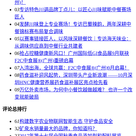
州)！
0
3
专访特色川调品牌丁点儿：以匠心川味赋能中餐赛场
匠人
0
4
发酵川味登上专业赛场！专访巴蜀辣韵，两年深耕中
餐锦标赛布局复合调味
0
5
以赛事链接匠人，以风味深耕餐饮｜专访海天味业：
从调味供应商到中餐行业共建者
0
6
抢占控糖健康新风口！广州国际低GI食品展9月联袂
F2C中食展®(广州)重磅启幕
0
7
入湾出海，全球共赢：F2C中食展®(广州)9月启幕！
0
8
药食滋补迎风起势，深圳带头产业新浪潮 ——10月深
圳HNC健康营养展药食滋补展区亮点抢先看
0
9
万亿外卖市场，为何中小餐饮越做越难？ 也许一个改
变就能破局
评论总排行
6
1
构建数字农业物联网智能生态 守护食品安全
3
2
矿泉水销量最大的品牌，你知道吗？
2
3
2017年第十七届全国秋季食品添加剂和配料展览