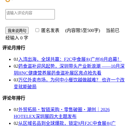
匿名发表
(内容限5至500字) 当前已
经输入
0
字
评论月排行
0
1
入湾出海，全球共赢：F2C中食展®(广州)9月启幕！
0
2
药食滋补迎风起势，深圳带头产业新浪潮 ——10月深
圳HNC健康营养展药食滋补展区亮点抢先看
0
3
万亿外卖市场，为何中小餐饮越做越难？ 也许一个改
变就能破局
评论年排行
0
1
外贸拓局・智链采购・零售破圈・潮创｜2026
HOTELEX深圳展四大主题发布
0
2
从区域名品到全球爆款，锁定9月F2C中食展®(广