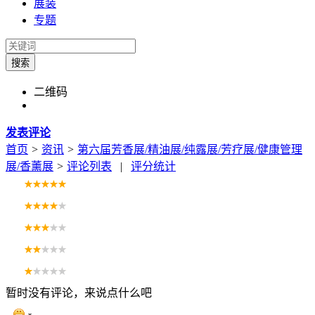
展装
专题
搜索
二维码
发表评论
首页
>
资讯
>
第六届芳香展/精油展/纯露展/芳疗展/健康管理
展/香薰展
>
评论列表
|
评分统计
暂时没有评论，来说点什么吧