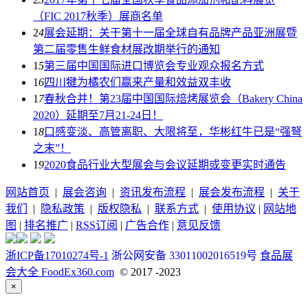
（FIC 2017秋季）展商名单
2
4
展会延期：关于第十一届全球自有品牌产品亚洲展暨
第二届零售生鲜食材展改期举行的通知
1
5
第三届中国国际进口博览会专业观众报名方式
1
6
四川犍为橘农们赢来产量和效益双丰收
1
7
春秋合并！第23届中国国际焙烤展览会（Bakery China
2020）延期至7月21-24日！
1
8
口感变淡、高管离职、大限将至，华彬红牛已是“强弩
之末”！
1
9
2020食品行业大型展会与会议延期或变更实时通告
网站首页
|
展会咨询
|
资讯发布流程
|
展会发布流程
|
关于
我们
|
隐私政策
|
版权隐私
|
联系方式
|
使用协议
|
网站地
图
|
排名推广
|
RSS订阅
|
广告合作
|
意见反馈
浙ICP备17010274号-1
浙公网安备 33011002016519号
食品展
会大全 FoodEx360.com
© 2017 -2023
×